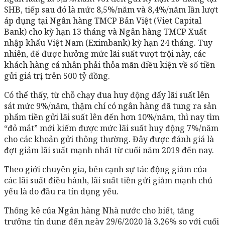
SHB, tiếp sau đó là mức 8,5%/năm và 8,4%/năm lần lượt
áp dụng tại Ngân hàng TMCP Bản Việt (Viet Capital
Bank) cho kỳ hạn 13 tháng và Ngân hàng TMCP Xuất
nhập khẩu Việt Nam (Eximbank) kỳ hạn 24 tháng. Tuy
nhiên, để được hưởng mức lãi suất vượt trội này, các
khách hàng cá nhân phải thỏa mãn điều kiện về số tiền
gửi giá trị trên 500 tỷ đồng.
Có thể thấy, từ chỗ chạy đua huy động đẩy lãi suất lên
sát mức 9%/năm, thậm chí có ngân hàng đã tung ra sản
phẩm tiền gửi lãi suất lên đến hơn 10%/năm, thì nay tìm
“đỏ mắt” mới kiếm được mức lãi suất huy động 7%/năm
cho các khoản gửi thông thường. Đây được đánh giá là
đợt giảm lãi suất mạnh nhất từ cuối năm 2019 đến nay.
Theo giới chuyên gia, bên cạnh sự tác động giảm của
các lãi suất điều hành, lãi suất tiền gửi giảm mạnh chủ
yếu là do đầu ra tín dụng yếu.
Thống kê của Ngân hàng Nhà nước cho biết, tăng
trưởng tín dụng đến ngày 29/6/2020 là 3,26% so với cuối