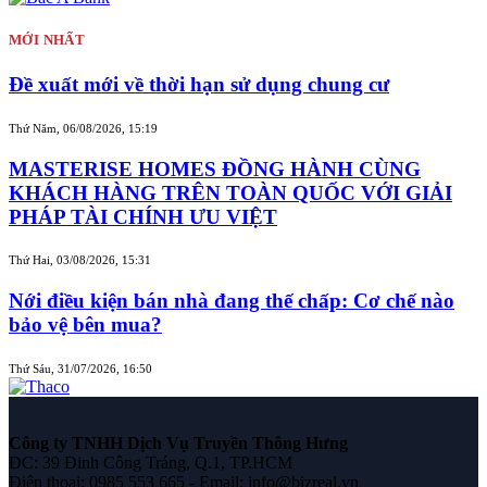
MỚI NHẤT
Đề xuất mới về thời hạn sử dụng chung cư
Thứ Năm, 06/08/2026, 15:19
MASTERISE HOMES ĐỒNG HÀNH CÙNG
KHÁCH HÀNG TRÊN TOÀN QUỐC VỚI GIẢI
PHÁP TÀI CHÍNH ƯU VIỆT
Thứ Hai, 03/08/2026, 15:31
Nới điều kiện bán nhà đang thế chấp: Cơ chế nào
bảo vệ bên mua?
Thứ Sáu, 31/07/2026, 16:50
Công ty TNHH Dịch Vụ Truyền Thông Hưng
ĐC: 39 Đinh Công Tráng, Q.1, TP.HCM
Điện thoại: 0985 553 665 - Email: info@bizreal.vn