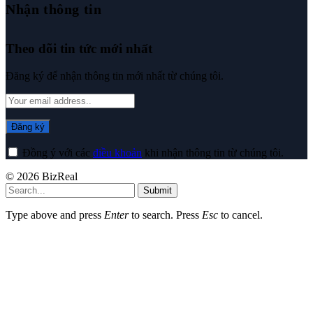
Nhận thông tin
Theo dõi tin tức mới nhất
Đăng ký để nhận thông tin mới nhất từ chúng tôi.
Đồng ý với các
điều khoản
khi nhận thông tin từ chúng tôi.
© 2026 BizReal
Submit
Type above and press
Enter
to search. Press
Esc
to cancel.