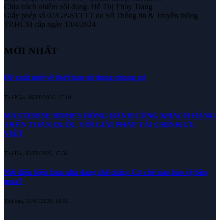
Chịu trách nhiệm nội dung: Đỗ Thị Thùy Trang
Giấy phép số 07/GP-STTTT do Sở Thông tin & Truyền thông
TP.HCM cấp ngày 10/4/2024
MỚI NHẤT
Đề xuất mới về thời hạn sử dụng chung cư
Thứ Năm, 06/08/2026, 15:19
MASTERISE HOMES ĐỒNG HÀNH CÙNG KHÁCH HÀNG
TRÊN TOÀN QUỐC VỚI GIẢI PHÁP TÀI CHÍNH ƯU
VIỆT
Thứ Hai, 03/08/2026, 15:31
Nới điều kiện bán nhà đang thế chấp: Cơ chế nào bảo vệ bên
mua?
Thứ Sáu, 31/07/2026, 16:50