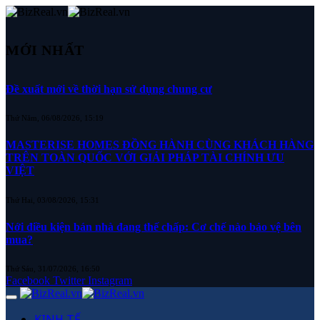
MỚI NHẤT
Đề xuất mới về thời hạn sử dụng chung cư
Thứ Năm, 06/08/2026, 15:19
MASTERISE HOMES ĐỒNG HÀNH CÙNG KHÁCH HÀNG
TRÊN TOÀN QUỐC VỚI GIẢI PHÁP TÀI CHÍNH ƯU
VIỆT
Thứ Hai, 03/08/2026, 15:31
Nới điều kiện bán nhà đang thế chấp: Cơ chế nào bảo vệ bên
mua?
Thứ Sáu, 31/07/2026, 16:50
Facebook
Twitter
Instagram
KINH TẾ