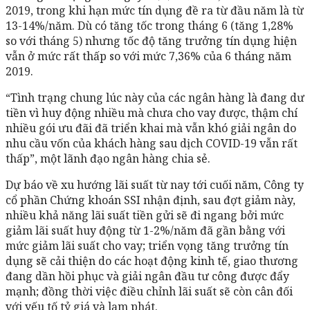
2019, trong khi hạn mức tín dụng đề ra từ đầu năm là từ
13-14%/năm. Dù có tăng tốc trong tháng 6 (tăng 1,28%
so với tháng 5) nhưng tốc độ tăng trưởng tín dụng hiện
vẫn ở mức rất thấp so với mức 7,36% của 6 tháng năm
2019.
“Tình trạng chung lúc này của các ngân hàng là đang dư
tiền vì huy động nhiều mà chưa cho vay được, thậm chí
nhiều gói ưu đãi đã triển khai mà vẫn khó giải ngân do
nhu cầu vốn của khách hàng sau dịch COVID-19 vẫn rất
thấp”, một lãnh đạo ngân hàng chia sẻ.
Dự báo về xu hướng lãi suất từ nay tới cuối năm, Công ty
cổ phần Chứng khoán SSI nhận định, sau đợt giảm này,
nhiều khả năng lãi suất tiền gửi sẽ đi ngang bởi mức
giảm lãi suất huy động từ 1-2%/năm đã gần bằng với
mức giảm lãi suất cho vay; triển vọng tăng trưởng tín
dụng sẽ cải thiện do các hoạt động kinh tế, giao thương
đang dần hồi phục và giải ngân đầu tư công được đẩy
mạnh; đồng thời việc điều chỉnh lãi suất sẽ còn cân đối
với yếu tố tỷ giá và lạm phát.