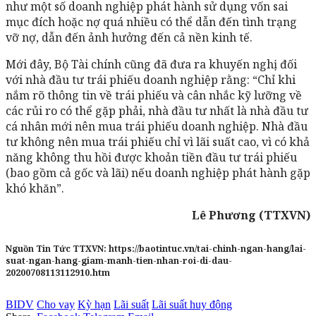
như một số doanh nghiệp phát hành sử dụng vốn sai
mục đích hoặc nợ quá nhiều có thể dẫn đến tình trạng
vỡ nợ, dẫn đến ảnh hưởng đến cả nền kinh tế.
Mới đây, Bộ Tài chính cũng đã đưa ra khuyến nghị đối
với nhà đầu tư trái phiếu doanh nghiệp rằng: “Chỉ khi
nắm rõ thông tin về trái phiếu và cân nhắc kỹ lưỡng về
các rủi ro có thể gặp phải, nhà đầu tư nhất là nhà đầu tư
cá nhân mới nên mua trái phiếu doanh nghiệp. Nhà đầu
tư không nên mua trái phiếu chỉ vì lãi suất cao, vì có khả
năng không thu hồi được khoản tiền đầu tư trái phiếu
(bao gồm cả gốc và lãi) nếu doanh nghiệp phát hành gặp
khó khăn”.
Lê Phương (TTXVN)
Nguồn Tin Tức TTXVN:
https://baotintuc.vn/tai-chinh-ngan-hang/lai-
suat-ngan-hang-giam-manh-tien-nhan-roi-di-dau-
20200708113112910.htm
BIDV
Cho vay
Kỳ hạn
Lãi suất
Lãi suất huy động