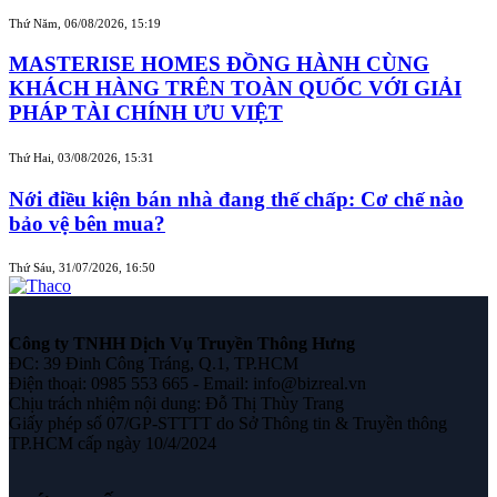
Thứ Năm, 06/08/2026, 15:19
MASTERISE HOMES ĐỒNG HÀNH CÙNG
KHÁCH HÀNG TRÊN TOÀN QUỐC VỚI GIẢI
PHÁP TÀI CHÍNH ƯU VIỆT
Thứ Hai, 03/08/2026, 15:31
Nới điều kiện bán nhà đang thế chấp: Cơ chế nào
bảo vệ bên mua?
Thứ Sáu, 31/07/2026, 16:50
Công ty TNHH Dịch Vụ Truyền Thông Hưng
ĐC: 39 Đinh Công Tráng, Q.1, TP.HCM
Điện thoại: 0985 553 665 - Email: info@bizreal.vn
Chịu trách nhiệm nội dung: Đỗ Thị Thùy Trang
Giấy phép số 07/GP-STTTT do Sở Thông tin & Truyền thông
TP.HCM cấp ngày 10/4/2024