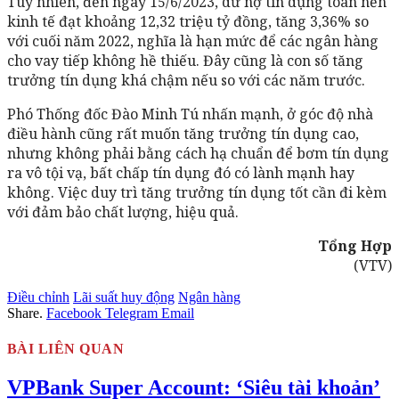
Tuy nhiên, đến ngày 15/6/2023, dư nợ tín dụng toàn nền
kinh tế đạt khoảng 12,32 triệu tỷ đồng, tăng 3,36% so
với cuối năm 2022, nghĩa là hạn mức để các ngân hàng
cho vay tiếp không hề thiếu. Đây cũng là con số tăng
trưởng tín dụng khá chậm nếu so với các năm trước.
Phó Thống đốc Đào Minh Tú nhấn mạnh, ở góc độ nhà
điều hành cũng rất muốn tăng trưởng tín dụng cao,
nhưng không phải bằng cách hạ chuẩn để bơm tín dụng
ra vô tội vạ, bất chấp tín dụng đó có lành mạnh hay
không. Việc duy trì tăng trưởng tín dụng tốt cần đi kèm
với đảm bảo chất lượng, hiệu quả.
Tổng Hợp
(VTV)
Điều chỉnh
Lãi suất huy động
Ngân hàng
Share.
Facebook
Telegram
Email
BÀI LIÊN QUAN
VPBank Super Account: ‘Siêu tài khoản’