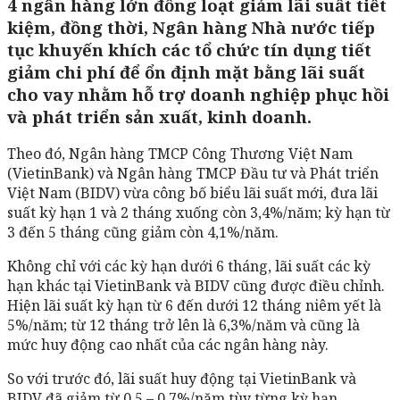
4 ngân hàng lớn đồng loạt giảm lãi suất tiết
kiệm, đồng thời, Ngân hàng Nhà nước tiếp
tục khuyến khích các tổ chức tín dụng tiết
giảm chi phí để ổn định mặt bằng lãi suất
cho vay nhằm hỗ trợ doanh nghiệp phục hồi
và phát triển sản xuất, kinh doanh.
Theo đó, Ngân hàng TMCP Công Thương Việt Nam
(VietinBank) và Ngân hàng TMCP Đầu tư và Phát triển
Việt Nam (BIDV) vừa công bố biểu lãi suất mới, đưa lãi
suất kỳ hạn 1 và 2 tháng xuống còn 3,4%/năm; kỳ hạn từ
3 đến 5 tháng cũng giảm còn 4,1%/năm.
Không chỉ với các kỳ hạn dưới 6 tháng, lãi suất các kỳ
hạn khác tại VietinBank và BIDV cũng được điều chỉnh.
Hiện lãi suất kỳ hạn từ 6 đến dưới 12 tháng niêm yết là
5%/năm; từ 12 tháng trở lên là 6,3%/năm và cũng là
mức huy động cao nhất của các ngân hàng này.
So với trước đó, lãi suất huy động tại VietinBank và
BIDV đã giảm từ 0,5 – 0,7%/năm tùy từng kỳ hạn.