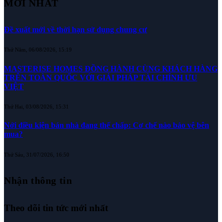
MỚI NHẤT
Đề xuất mới về thời hạn sử dụng chung cư
Thứ Năm, 06/08/2026, 15:19
MASTERISE HOMES ĐỒNG HÀNH CÙNG KHÁCH HÀNG
TRÊN TOÀN QUỐC VỚI GIẢI PHÁP TÀI CHÍNH ƯU
VIỆT
Thứ Hai, 03/08/2026, 15:31
Nới điều kiện bán nhà đang thế chấp: Cơ chế nào bảo vệ bên
mua?
Thứ Sáu, 31/07/2026, 16:50
Nhận thông tin
Theo dõi tin tức mới nhất