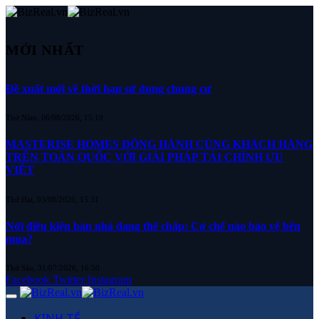
MỚI NHẤT
Đề xuất mới về thời hạn sử dụng chung cư
Thứ Năm, 06/08/2026, 15:19
MASTERISE HOMES ĐỒNG HÀNH CÙNG KHÁCH HÀNG
TRÊN TOÀN QUỐC VỚI GIẢI PHÁP TÀI CHÍNH ƯU
VIỆT
Thứ Hai, 03/08/2026, 15:31
Nới điều kiện bán nhà đang thế chấp: Cơ chế nào bảo vệ bên
mua?
Thứ Sáu, 31/07/2026, 16:50
Facebook
Twitter
Instagram
KINH TẾ