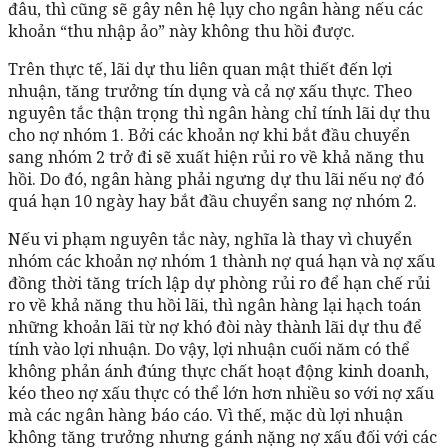
đâu, thì cũng sẽ gây nên hệ lụy cho ngân hàng nếu các
khoản “thu nhập ảo” này không thu hồi được.
Trên thực tế, lãi dự thu liên quan mật thiết đến lợi
nhuận, tăng trưởng tín dụng và cả nợ xấu thực. Theo
nguyên tắc thận trọng thì ngân hàng chỉ tính lãi dự thu
cho nợ nhóm 1. Bởi các khoản nợ khi bắt đầu chuyển
sang nhóm 2 trở đi sẽ xuất hiện rủi ro về khả năng thu
hồi. Do đó, ngân hàng phải ngưng dự thu lãi nếu nợ đó
quá hạn 10 ngày hay bắt đầu chuyển sang nợ nhóm 2.
Nếu vi phạm nguyên tắc này, nghĩa là thay vì chuyển
nhóm các khoản nợ nhóm 1 thành nợ quá hạn và nợ xấu
đồng thời tăng trích lập dự phòng rủi ro để hạn chế rủi
ro về khả năng thu hồi lãi, thì ngân hàng lại hạch toán
những khoản lãi từ nợ khó đòi này thành lãi dự thu để
tính vào lợi nhuận. Do vậy, lợi nhuận cuối năm có thể
không phản ánh đúng thực chất hoạt động kinh doanh,
kéo theo nợ xấu thực có thể lớn hơn nhiều so với nợ xấu
mà các ngân hàng báo cáo. Vì thế, mặc dù lợi nhuận
không tăng trưởng nhưng gánh nặng nợ xấu đối với các