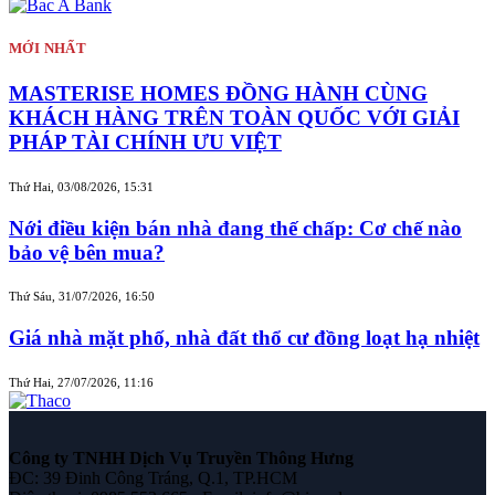
MỚI NHẤT
MASTERISE HOMES ĐỒNG HÀNH CÙNG
KHÁCH HÀNG TRÊN TOÀN QUỐC VỚI GIẢI
PHÁP TÀI CHÍNH ƯU VIỆT
Thứ Hai, 03/08/2026, 15:31
Nới điều kiện bán nhà đang thế chấp: Cơ chế nào
bảo vệ bên mua?
Thứ Sáu, 31/07/2026, 16:50
Giá nhà mặt phố, nhà đất thổ cư đồng loạt hạ nhiệt
Thứ Hai, 27/07/2026, 11:16
Công ty TNHH Dịch Vụ Truyền Thông Hưng
ĐC: 39 Đinh Công Tráng, Q.1, TP.HCM