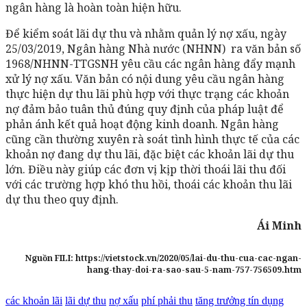
ngân hàng là hoàn toàn hiện hữu.
Để kiểm soát lãi dự thu và nhằm quản lý nợ xấu, ngày
25/03/2019, Ngân hàng Nhà nước (NHNN) ra văn bản số
1968/NHNN-TTGSNH yêu cầu các ngân hàng đẩy mạnh
xử lý nợ xấu. Văn bản có nội dung yêu cầu ngân hàng
thực hiện dự thu lãi phù hợp với thực trạng các khoản
nợ đảm bảo tuân thủ đúng quy định của pháp luật để
phản ánh kết quả hoạt động kinh doanh. Ngân hàng
cũng cần thường xuyên rà soát tình hình thực tế của các
khoản nợ đang dự thu lãi, đặc biệt các khoản lãi dự thu
lớn. Điều này giúp các đơn vị kịp thời thoái lãi thu đối
với các trường hợp khó thu hồi, thoái các khoản thu lãi
dự thu theo quy định.
Ái Minh
Nguồn FILI: https://vietstock.vn/2020/05/lai-du-thu-cua-cac-ngan-
hang-thay-doi-ra-sao-sau-5-nam-757-756509.htm
các khoản lãi
lãi dự thu
nợ xấu
phí phải thu
tăng trưởng tín dụng