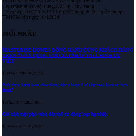
Điện thoại: 0985 553 665 - Email: info@bizreal.vn
Chịu trách nhiệm nội dung: Đỗ Thị Thùy Trang
Giấy phép số 07/GP-STTTT do Sở Thông tin & Truyền thông
TP.HCM cấp ngày 10/4/2024
MỚI NHẤT
MASTERISE HOMES ĐỒNG HÀNH CÙNG KHÁCH HÀNG
TRÊN TOÀN QUỐC VỚI GIẢI PHÁP TÀI CHÍNH ƯU
VIỆT
Thứ Hai, 03/08/2026, 15:31
Nới điều kiện bán nhà đang thế chấp: Cơ chế nào bảo vệ bên
mua?
Thứ Sáu, 31/07/2026, 16:50
Giá nhà mặt phố, nhà đất thổ cư đồng loạt hạ nhiệt
Thứ Hai, 27/07/2026, 11:16