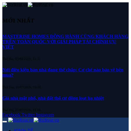
MỚI NHẤT
MASTERISE HOMES ĐỒNG HÀNH CÙNG KHÁCH HÀNG
TRÊN TOÀN QUỐC VỚI GIẢI PHÁP TÀI CHÍNH ƯU
VIỆT
Thứ Hai, 03/08/2026, 15:31
Nới điều kiện bán nhà đang thế chấp: Cơ chế nào bảo vệ bên
mua?
Thứ Sáu, 31/07/2026, 16:50
Giá nhà mặt phố, nhà đất thổ cư đồng loạt hạ nhiệt
Thứ Hai, 27/07/2026, 11:16
Facebook
Twitter
Instagram
KINH TẾ