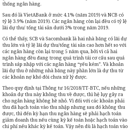
thống ngân hàng.
Sau đó là VietABank ở mức 4.1% (năm 2019) và NCB có
tỷ lệ 3.9% (năm 2019). Các ngân hàng còn lại đều có tỷ lệ
lãi dự thu/ tổng tài sản dưới 3% trong năm 2019.
Có thể thấy, SCB và Sacombank là hai nhà băng có lãi dự
thu lớn và tỷ lệ lãi dự thu/tổng tài sản cao hơn hết so với
các ngân hàng còn lại trong 5 năm qua, bởi vì cả hai
ngân hàng đều đang trong quá trình tái cơ cấu sau quá
trình sáp nhập với các ngân hàng “yếu kém”. Và khoản
lãi dự thu ở những nhà băng này phần lớn là dự thu từ
các khoản nợ khó đòi chưa xử lý được.
Theo quy định tại Thông tư 16/2018/TT-BTC, nếu những
khoản dự thu này không thu về được, thì hệ lụy gây ra
cho ngân hàng không hề nhỏ. Vì đối với các khoản phải
thu đã hạch toán vào thu nhập nhưng sau đó không thu
được, thì đến kỳ hạn thu ngân hàng sẽ phải hạch toán
giảm doanh thu nếu cùng kỳ kế toán hoặc hạch toán vào
chi phí nếu khác kỳ kế toán. Vậy nên dù là hạch toán vào