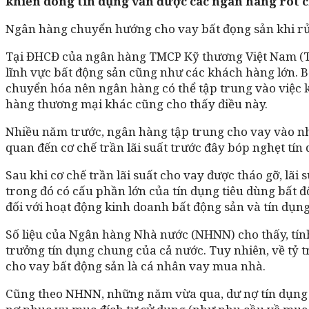
khiến dòng tín dụng vẫn được các ngân hàng rót c
Ngân hàng chuyển hướng cho vay bất đọng sản khi rủ
Tại ĐHCĐ của ngân hàng TMCP Kỹ thương Việt Nam (Te
lĩnh vực bất động sản cũng như các khách hàng lớn. Bở
chuyển hóa nên ngân hàng có thể tập trung vào việc 
hàng thương mại khác cũng cho thấy điều này.
Nhiều năm trước, ngân hàng tập trung cho vay vào nhóm
quan đến cơ chế trần lãi suất trước đây bóp nghẹt tín 
Sau khi cơ chế trần lãi suất cho vay được tháo gỡ, lãi
trong đó có cấu phần lớn của tín dụng tiêu dùng bất đ
đối với hoạt động kinh doanh bất động sản và tín dụn
Số liệu của Ngân hàng Nhà nước (NHNN) cho thấy, tính
trưởng tín dụng chung của cả nước. Tuy nhiên, về tỷ 
cho vay bất động sản là cá nhân vay mua nhà.
Cũng theo NHNN, những năm vừa qua, dư nợ tín dụng 