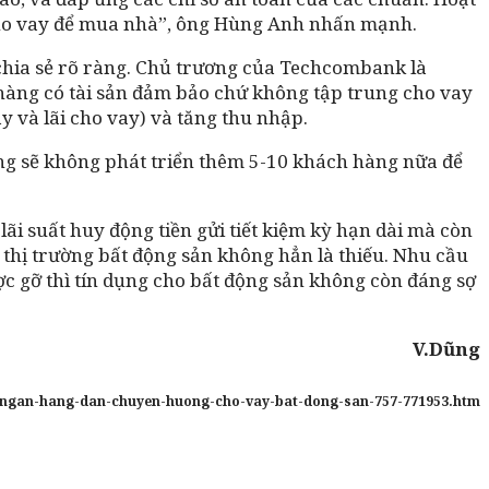
 cho vay để mua nhà”, ông Hùng Anh nhấn mạnh.
chia sẻ rõ ràng. Chủ trương của Techcombank là
 hàng có tài sản đảm bảo chứ không tập trung cho vay
ay và lãi cho vay) và tăng thu nhập.
ng sẽ không phát triển thêm 5-10 khách hàng nữa để
ãi suất huy động tiền gửi tiết kiệm kỳ hạn dài mà còn
 thị trường bất động sản không hẳn là thiếu. Nhu cầu
ợc gỡ thì tín dụng cho bất động sản không còn đáng sợ
V.Dũng
ro-ngan-hang-dan-chuyen-huong-cho-vay-bat-dong-san-757-771953.htm