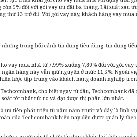
 còn 5% đối với gói vay ưu đãi ba tháng. Lãi suất sau ư
ng thứ 13 trở đi). Với gói vay này, khách hàng vay mua
hể nhưng trong bối cảnh tín dụng tiêu dùng, tín dụng t
ho vay mua nhà từ 7,99% xuống 7,89% đối với gói vay ư
của ngân hàng này vẫn giữ nguyên ở mức 11,5%. Ngoài việ
hiến lược tập trung vào khách hàng doanh nghiệp trong
 Techcombank, cho biết ngay từ đầu, Techcombank đã đi
soát tốt nhất rủi ro và đạt được thị phần lớn nhất.
ã ưu tiên phát triển từ năm năm trước và đây là lĩnh vực
n toàn của Techcombank hiện nay đều được quản lý theo
hưng so với các tổ chức tín dụng khác lại không quá c