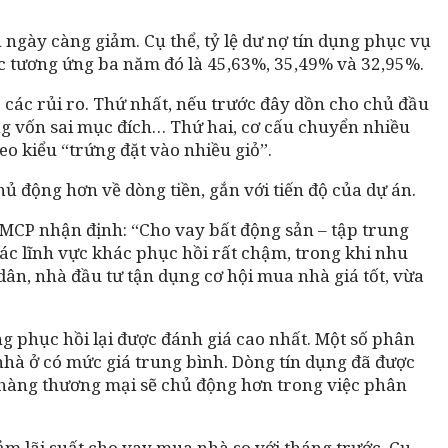
 ngày càng giảm. Cụ thể, tỷ lệ dư nợ tín dụng phục vụ
ức tương ứng ba năm đó là 45,63%, 35,49% và 32,95%.
 các rủi ro. Thứ nhất, nếu trước đây dồn cho chủ đầu
ụng vốn sai mục đích… Thứ hai, cơ cấu chuyển nhiều
eo kiểu “trứng đặt vào nhiều giỏ”.
ủ động hơn về dòng tiền, gắn với tiến độ của dự án.
MCP nhận định: “Cho vay bất động sản – tập trung
c lĩnh vực khác phục hồi rất chậm, trong khi nhu
ân, nhà đầu tư tận dụng cơ hội mua nhà giá tốt, vừa
g phục hồi lại được đánh giá cao nhất. Một số phân
nhà ở có mức giá trung bình. Dòng tín dụng đã được
hàng thương mại sẽ chủ động hơn trong việc phân
ảm lãi suất cho vay mua nhà so với tháng trước. Cụ