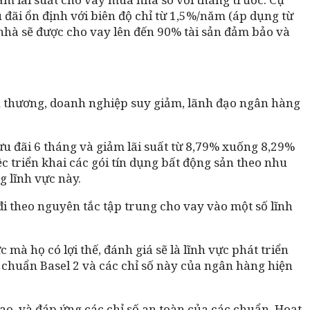
u đãi ổn định với biên độ chỉ từ 1,5%/năm (áp dụng từ
 nhà sẽ được cho vay lên đến 90% tài sản đảm bảo và
iểu thương, doanh nghiệp suy giảm, lãnh đạo ngân hàng
u đãi 6 tháng và giảm lãi suất từ 8,79% xuống 8,29%
c triển khai các gói tín dụng bất động sản theo nhu
 lĩnh vực này.
 theo nguyên tắc tập trung cho vay vào một số lĩnh
 mà họ có lợi thế, đánh giá sẽ là lĩnh vực phát triển
 chuẩn Basel 2 và các chỉ số này của ngân hàng hiện
ao, và đáp ứng các chỉ số an toàn của các chuẩn. Hoạt