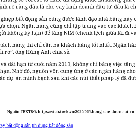
ịnh rõ ràng đâu là cho vay kinh doanh đầu tư, đâu là
nghiệp bất động sản cũng được lãnh đạo nhà băng này 
 lựa chọn. Ngân hàng cũng chỉ tập trung vào các khách
 gửi không kỳ hạn) để tăng NIM (chênh lệch giữa lãi đi v
hách hàng thì chỉ cần ba khách hàng tốt nhất. Ngân hà
i ro”, ông Hùng Anh chia sẻ.
và dài hạn từ cuối năm 2019, không chỉ bằng việc tăng l
ài hạn. Nhờ đó, nguồn vốn cung ứng ở các ngân hàng cho
các dự án minh bạch sau khi các nút thắt pháp lý đã đư
Nguồn TBKTSG: https://vietstock.vn/2020/06/khong-che-duoc-rui-
vay bất động sản
tín dụng bất động sản