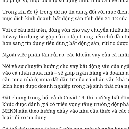
nợ phục vụ mục đích tự sử dụng (như nhu cầu về mua 
Trong khi đó tỷ trọng dư nợ tín dụng đối với mục đích
mục đích kinh doanh bất động sản tính đến 31-12 của
Với cơ cấu nói trên, dòng vốn cho vay chuyển nhiều hơ
tư vay, tín dụng sẽ gặp rủi ro tập trung nếu chủ đầu
hơn sang tín dụng tiêu dùng bất động sản, rủi ro được
Ngoài việc phân tán rủi ro, các khoản vay của cá nhâ
Nói về sự chuyển hướng cho vay bất động sản của ngâ
vào cá nhân mua nhà – sẽ giúp ngân hàng và doanh ng
cầu mua nhà ở, mua đất đầu tư của cá nhân vẫn khá t
kích hoạt được doanh nghiệp trong hệ sinh thái của n
Đặt chung trong bối cảnh Covid-19, thị trường bất độ
khúc được đánh giá có triển vọng tăng trưởng đột phá
NHNN nắn theo hướng chảy vào nhu cầu thực và các d
loại rủi ro tín dụng.
Có thể thấy trong tháng 5 vừa qua, một số ngân hàng l