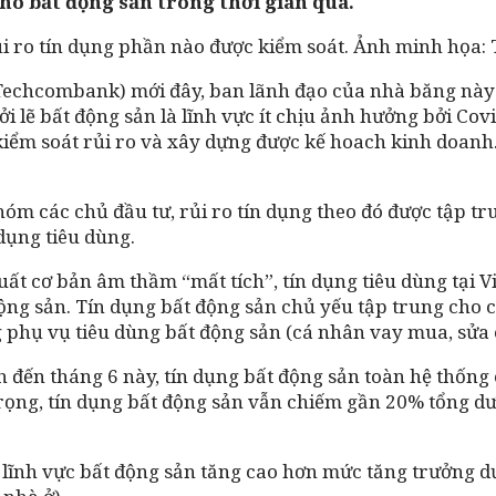
ho bất động sản trong thời gian qua.
i ro tín dụng phần nào được kiểm soát. Ảnh minh họa:
chcombank) mới đây, ban lãnh đạo của nhà băng này c
i lẽ bất động sản là lĩnh vực ít chịu ảnh hưởng bởi Co
kiểm soát rủi ro và xây dựng được kế hoach kinh doanh
 các chủ đầu tư, rủi ro tín dụng theo đó được tập trun
dụng tiêu dùng.
 suất cơ bản âm thầm “mất tích”, tín dụng tiêu dùng tại
ộng sản. Tín dụng bất động sản chủ yếu tập trung cho c
g phụ vụ tiêu dùng bất động sản (cá nhân vay mua, sửa
 đến tháng 6 này, tín dụng bất động sản toàn hệ thống 
trọng, tín dụng bất động sản vẫn chiếm gần 20% tổng dư
lĩnh vực bất động sản tăng cao hơn mức tăng trưởng d