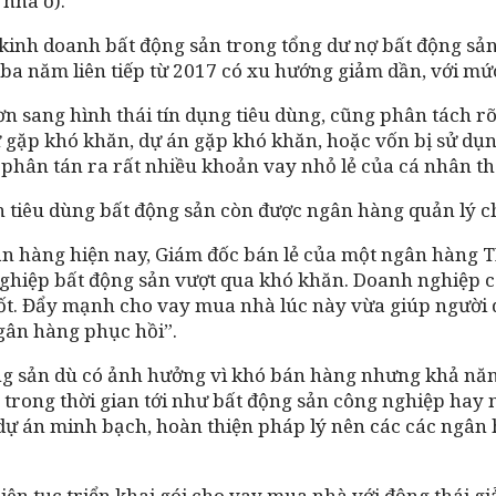
nhà ở).
 kinh doanh bất động sản trong tổng dư nợ bất động sản
 ba năm liên tiếp từ 2017 có xu hướng giảm dần, với m
n sang hình thái tín dụng tiêu dùng, cũng phân tách rõ
 tư gặp khó khăn, dự án gặp khó khăn, hoặc vốn bị sử d
 phân tán ra rất nhiều khoản vay nhỏ lẻ của cá nhân th
n tiêu dùng bất động sản còn được ngân hàng quản lý ch
n hàng hiện nay, Giám đốc bán lẻ của một ngân hàng T
hiệp bất động sản vượt qua khó khăn. Doanh nghiệp cá
ốt. Đẩy mạnh cho vay mua nhà lúc này vừa giúp người d
gân hàng phục hồi”.
ng sản dù có ảnh hưởng vì khó bán hàng nhưng khả năn
 trong thời gian tới như bất động sản công nghiệp hay 
ự án minh bạch, hoàn thiện pháp lý nên các các ngân 
iên tục triển khai gói cho vay mua nhà với động thái gi