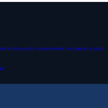
ÊN TOÀN QUỐC VỚI GIẢI PHÁP TÀI CHÍNH ƯU VIỆT
ua?