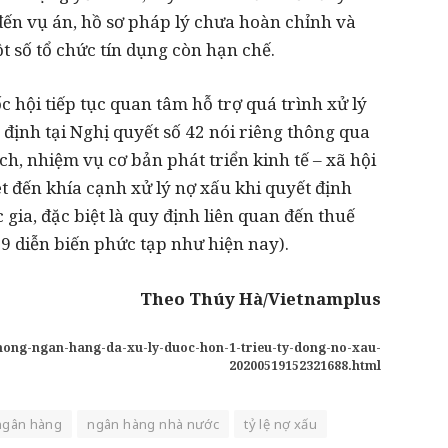
ến vụ án, hồ sơ pháp lý chưa hoàn chỉnh và
t số tổ chức tín dụng còn hạn chế.
 hội tiếp tục quan tâm hỗ trợ quá trình xử lý
 định tại Nghị quyết số 42 nói riêng thông qua
ách, nhiệm vụ cơ bản phát triển kinh tế – xã hội
 đến khía cạnh xử lý nợ xấu khi quyết định
c gia, đặc biệt là quy định liên quan đến thuế
9 diễn biến phức tạp như hiện nay).
Theo Thúy Hà/Vietnamplus
-thong-ngan-hang-da-xu-ly-duoc-hon-1-trieu-ty-dong-no-xau-
20200519152321688.html
 ngân hàng
ngân hàng nhà nước
tỷ lệ nợ xấu