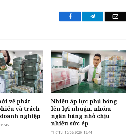
Facebook
Telegram
Email
ới về phát
Nhiều áp lực phủ bóng
phiếu và trách
lên lợi nhuận, nhóm
 doanh nghiệp
ngân hàng nhỏ chịu
nhiều sức ép
 15:46
Thứ Tư, 10/06/2026, 15:44