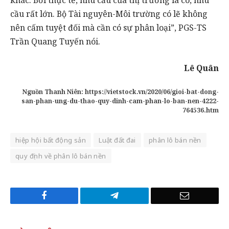
khác. Bởi thực tế, nhu cầu của thị trường là có, nhu
cầu rất lớn. Bộ Tài nguyên-Môi trường có lẽ không
nên cấm tuyệt đối mà cần có sự phân loại”, PGS-TS
Trần Quang Tuyến nói.
Lê Quân
Nguồn Thanh Niên: https://vietstock.vn/2020/06/gioi-bat-dong-
san-phan-ung-du-thao-quy-dinh-cam-phan-lo-ban-nen-4222-
764536.htm
hiệp hội bất động sản
Luật đất đai
phân lô bán nền
quy định về phân lô bán nền
Facebook
Telegram
Email