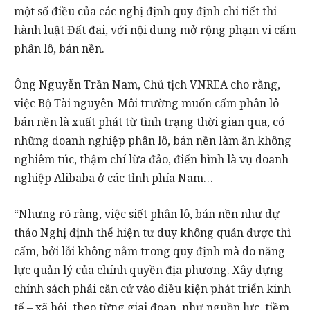
một số điều của các nghị định quy định chi tiết thi
hành luật Đất đai, với nội dung mở rộng phạm vi cấm
phân lô, bán nền.
Ông Nguyễn Trần Nam, Chủ tịch VNREA cho rằng,
việc Bộ Tài nguyên-Môi trường muốn cấm phân lô
bán nền là xuất phát từ tình trạng thời gian qua, có
những doanh nghiệp phân lô, bán nền làm ăn không
nghiêm túc, thậm chí lừa đảo, điển hình là vụ doanh
nghiệp Alibaba ở các tỉnh phía Nam…
“Nhưng rõ ràng, việc siết phân lô, bán nền như dự
thảo Nghị định thể hiện tư duy không quản được thì
cấm, bởi lỗi không nằm trong quy định mà do năng
lực quản lý của chính quyền địa phương. Xây dựng
chính sách phải căn cứ vào điều kiện phát triển kinh
tế – xã hội, theo từng giai đoạn, như nguồn lực, tiềm