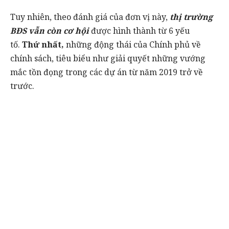
Tuy nhiên, theo đánh giá của đơn vị này,
thị trường
BĐS vẫn còn
cơ hội
được hình thành từ 6 yếu
tố.
Thứ nhất,
những động thái của Chính phủ về
chính sách, tiêu biểu như giải quyết những vướng
mắc tồn đọng trong các dự án từ năm 2019 trở về
trước.
Qui trình thủ tục được cải thiện thuận tiện hơn;
những qui định chính thức về condotel, officetel; sự
quyết liệt của chính quyền trung ương và địa
phương trước những vi phạm. Những yếu tố này tạo
động lực phát triển lành mạnh và hiệu quả hơn cho
thị trường.
Thứ hai
, các chủ đầu tư Việt Nam với năng lực ngày
càng lớn mạnh, linh hoạt hơn trong việc cơ cấu