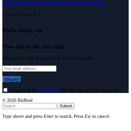
Giá nhà mặt phố, nhà đất thổ cư đồng loạt hạ nhiệt
Thứ Hai, 27/07/2026, 11:16
Nhận thông tin
Theo dõi tin tức mới nhất
Đăng ký để nhận thông tin mới nhất từ chúng tôi.
Đồng ý với các
điều khoản
khi nhận thông tin từ chúng tôi.
© 2026 BizReal
Submit
Type above and press
Enter
to search. Press
Esc
to cancel.