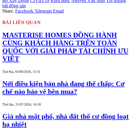
Bộ Xây Dựng
CIVID-19
Khôi phục
Nguyễn Văn Sinh
Thị trường
bất động sản
Share.
Facebook
Telegram
Email
BÀI LIÊN QUAN
MASTERISE HOMES ĐỒNG HÀNH
CÙNG KHÁCH HÀNG TRÊN TOÀN
QUỐC VỚI GIẢI PHÁP TÀI CHÍNH ƯU
VIỆT
Thứ Hai, 03/08/2026, 15:31
Nới điều kiện bán nhà đang thế chấp: Cơ
chế nào bảo vệ bên mua?
Thứ Sáu, 31/07/2026, 16:50
Giá nhà mặt phố, nhà đất thổ cư đồng loạt
hạ nhiệt