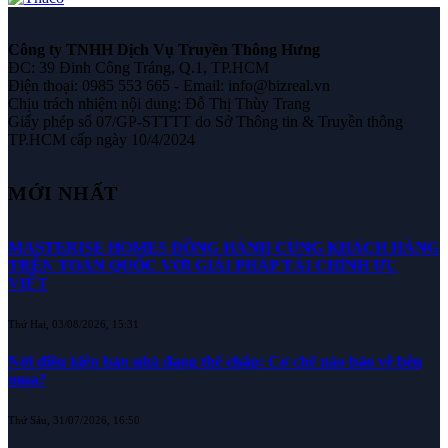
Công ty TNHH Dịch Vụ Truyền Thông Hưng
ĐC: 39 Đinh Công Tráng, Q.1, TP.HCM
Điện thoại: 0985 553 665 - Email: info@bizreal.vn
Chịu trách nhiệm nội dung: Đỗ Thị Thùy Trang
Giấy phép số 07/GP-STTTT do Sở Thông tin & Truyền thông
TP.HCM cấp ngày 10/4/2024
MỚI NHẤT
MASTERISE HOMES ĐỒNG HÀNH CÙNG KHÁCH HÀNG
TRÊN TOÀN QUỐC VỚI GIẢI PHÁP TÀI CHÍNH ƯU
VIỆT
Thứ Hai, 03/08/2026, 15:31
Nới điều kiện bán nhà đang thế chấp: Cơ chế nào bảo vệ bên
mua?
Thứ Sáu, 31/07/2026, 16:50