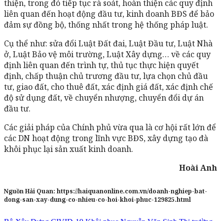
thiện, trong đó tiếp tục rà soát, hoàn thiện các quy định
liên quan đến hoạt động đầu tư, kinh doanh BĐS để bảo
đảm sự đồng bộ, thống nhất trong hệ thống pháp luật.
Cụ thể như: sửa đổi Luật Đất đai, Luật Đầu tư, Luật Nhà
ở, Luật Bảo vệ môi trường, Luật Xây dựng… về các quy
định liên quan đến trình tự, thủ tục thực hiện quyết
định, chấp thuận chủ trương đầu tư, lựa chọn chủ đầu
tư, giao đất, cho thuê đất, xác định giá đất, xác định chế
độ sử dụng đất, về chuyển nhượng, chuyển đổi dự án
đầu tư.
Các giải pháp của Chính phủ vừa qua là cơ hội rất lớn để
các DN hoạt động trong lĩnh vực BĐS, xây dựng tạo đà
khôi phục lại sản xuất kinh doanh.
Hoài Anh
Nguồn Hải Quan:
https://haiquanonline.com.vn/doanh-nghiep-bat-
dong-san-xay-dung-co-nhieu-co-hoi-khoi-phuc-129825.html