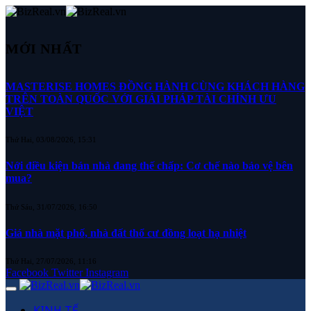
MỚI NHẤT
MASTERISE HOMES ĐỒNG HÀNH CÙNG KHÁCH HÀNG
TRÊN TOÀN QUỐC VỚI GIẢI PHÁP TÀI CHÍNH ƯU
VIỆT
Thứ Hai, 03/08/2026, 15:31
Nới điều kiện bán nhà đang thế chấp: Cơ chế nào bảo vệ bên
mua?
Thứ Sáu, 31/07/2026, 16:50
Giá nhà mặt phố, nhà đất thổ cư đồng loạt hạ nhiệt
Thứ Hai, 27/07/2026, 11:16
Facebook
Twitter
Instagram
KINH TẾ