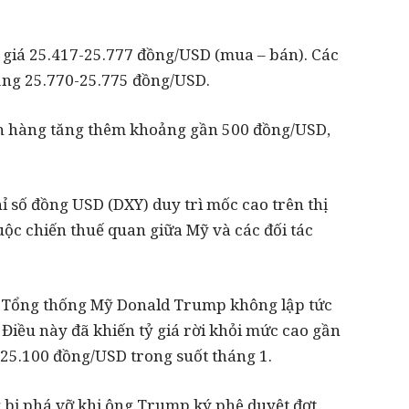
 giá 25.417-25.777 đồng/USD (mua – bán). Các
ng 25.770-25.775 đồng/USD.
ân hàng tăng thêm khoảng gần 500 đồng/USD,
 số đồng USD (DXY) duy trì mốc cao trên thị
cuộc chiến thuế quan giữa Mỹ và các đối tác
hi Tổng thống Mỹ Donald Trump không lập tức
Điều này đã khiến tỷ giá rời khỏi mức cao gần
5.100 đồng/USD trong suốt tháng 1.
bị phá vỡ khi ông Trump ký phê duyệt đợt