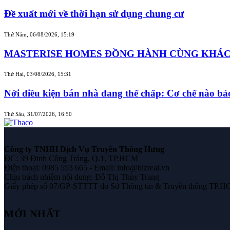
Đề xuất mới về thời hạn sử dụng chung cư
Thứ Năm, 06/08/2026, 15:19
MASTERISE HOMES ĐỒNG HÀNH CÙNG KHÁCH 
Thứ Hai, 03/08/2026, 15:31
Nới điều kiện bán nhà đang thế chấp: Cơ chế nào b
Thứ Sáu, 31/07/2026, 16:50
Công ty TNHH Dịch Vụ Truyền Thông Hưng
ĐC: 39 Đinh Công Tráng, Q.1, TP.HCM
Điện thoại: 0985 553 665 - Email: info@bizreal.vn
Chịu trách nhiệm nội dung: Đỗ Thị Thùy Trang
Giấy phép số 07/GP-STTTT do Sở Thông tin & Truyền thông TP.H
MỚI NHẤT