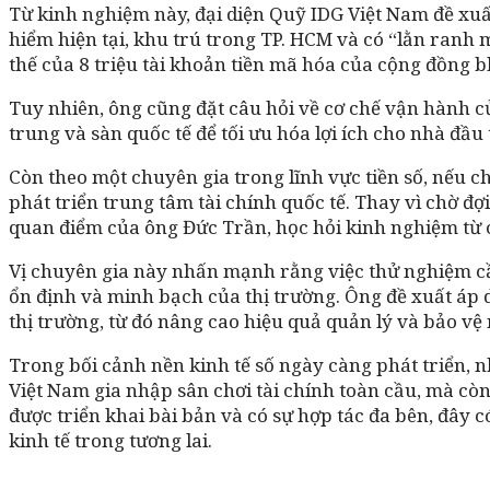
Từ kinh nghiệm này, đại diện Quỹ IDG Việt Nam đề xuấ
hiểm hiện tại, khu trú trong TP. HCM và có “lằn ranh 
thế của 8 triệu tài khoản tiền mã hóa của cộng đồng 
Tuy nhiên, ông cũng đặt câu hỏi về cơ chế vận hành củ
trung và sàn quốc tế để tối ưu hóa lợi ích cho nhà đầu 
Còn theo một chuyên gia trong lĩnh vực tiền số, nếu c
phát triển trung tâm tài chính quốc tế. Thay vì chờ đ
quan điểm của ông Đức Trần, học hỏi kinh nghiệm từ c
Vị chuyên gia này nhấn mạnh rằng việc thử nghiệm cần
ổn định và minh bạch của thị trường. Ông đề xuất áp d
thị trường, từ đó nâng cao hiệu quả quản lý và bảo vệ 
Trong bối cảnh nền kinh tế số ngày càng phát triển, n
Việt Nam gia nhập sân chơi tài chính toàn cầu, mà còn
được triển khai bài bản và có sự hợp tác đa bên, đây 
kinh tế trong tương lai.