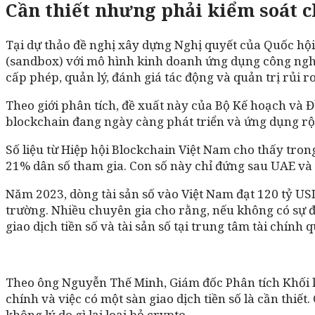
Cần thiết nhưng phải kiểm soát c
Tại dự thảo đề nghị xây dựng Nghị quyết của Quốc hội
(sandbox) với mô hình kinh doanh ứng dụng công nghệ 
cấp phép, quản lý, đánh giá tác động và quản trị rủi r
Theo giới phân tích, đề xuất này của Bộ Kế hoạch và Đ
blockchain đang ngày càng phát triển và ứng dụng rộn
Số liệu từ Hiệp hội Blockchain Việt Nam cho thấy trong
21% dân số tham gia. Con số này chỉ đứng sau UAE và M
Năm 2023, dòng tài sản số vào Việt Nam đạt 120 tỷ USD
trường. Nhiều chuyên gia cho rằng, nếu không có sự đi
giao dịch tiền số và tài sản số tại trung tâm tài chính
Theo ông Nguyễn Thế Minh, Giám đốc Phân tích Khối k
chính và việc có một sàn giao dịch tiền số là cần thiết
không lý do gì lại loại bỏ crypto.