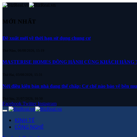
MỚI NHẤT
Đề xuất mới về thời hạn sử dụng chung cư
Thứ Năm, 06/08/2026, 15:19
MASTERISE HOMES ĐỒNG HÀNH CÙNG KHÁCH HÀNG TR
Thứ Hai, 03/08/2026, 15:31
Nới điều kiện bán nhà đang thế chấp: Cơ chế nào bảo vệ bên m
Thứ Sáu, 31/07/2026, 16:50
Facebook
Twitter
Instagram
KINH TẾ
CÔNG NGHỆ