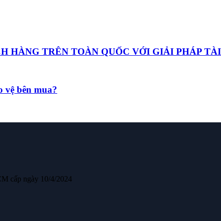
HÀNG TRÊN TOÀN QUỐC VỚI GIẢI PHÁP TÀI
ảo vệ bên mua?
CM cấp ngày 10/4/2024