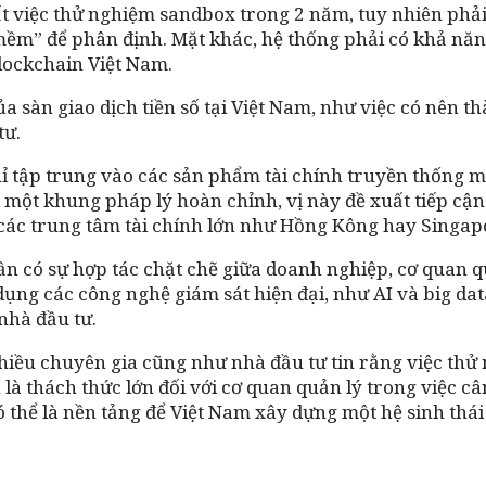
t việc thử nghiệm sandbox trong 2 năm, tuy nhiên phải 
mềm” để phân định. Mặt khác, hệ thống phải có khả năng 
blockchain Việt Nam.
a sàn giao dịch tiền số tại Việt Nam, như việc có nên t
tư.
hỉ tập trung vào các sản phẩm tài chính truyền thống mà
ợi một khung pháp lý hoàn chỉnh, vị này đề xuất tiếp c
ác trung tâm tài chính lớn như Hồng Kông hay Singapor
 có sự hợp tác chặt chẽ giữa doanh nghiệp, cơ quan qu
ụng các công nghệ giám sát hiện đại, như AI và big dat
nhà đầu tư.
hiều chuyên gia cũng như nhà đầu tư tin rằng việc thử n
 là thách thức lớn đối với cơ quan quản lý trong việc c
có thể là nền tảng để Việt Nam xây dựng một hệ sinh thá