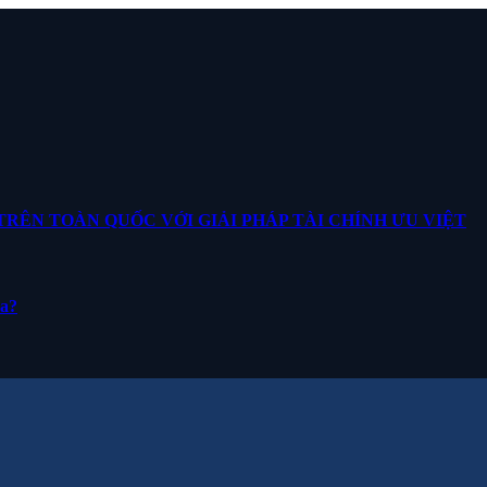
ÊN TOÀN QUỐC VỚI GIẢI PHÁP TÀI CHÍNH ƯU VIỆT
ua?