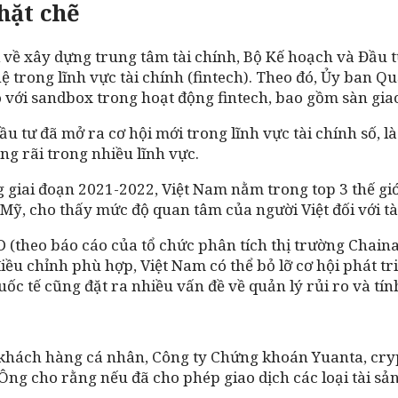
hặt chẽ
 về xây dựng trung tâm tài chính, Bộ Kế hoạch và Đầu t
trong lĩnh vực tài chính (fintech). Theo đó, Ủy ban Qu
o với sandbox trong hoạt động fintech, bao gồm sàn giao 
ầu tư đã mở ra cơ hội mới trong lĩnh vực tài chính số, 
g rãi trong nhiều lĩnh vực.
 giai đoạn 2021-2022, Việt Nam nằm trong top 3 thế giới
ỹ, cho thấy mức độ quan tâm của người Việt đối với tài 
 (theo báo cáo của tổ chức phân tích thị trường Chaina
ều chỉnh phù hợp, Việt Nam có thể bỏ lỡ cơ hội phát tr
 quốc tế cũng đặt ra nhiều vấn đề về quản lý rủi ro và tí
hách hàng cá nhân, Công ty Chứng khoán Yuanta, crypto
. Ông cho rằng nếu đã cho phép giao dịch các loại tài sả