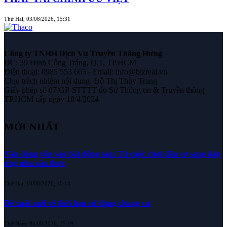
Thứ Hai, 03/08/2026, 15:31
Công ty TNHH Dịch Vụ Truyền Thông Hưng
ĐC: 39 Đinh Công Tráng, Q.1, TP.HCM
Điện thoại: 0985 553 665 - Email: info@bizreal.vn
Chịu trách nhiệm nội dung: Đỗ Thị Thùy Trang
Giấy phép số 07/GP-STTTT do Sở Thông tin & Truyền thông
TP.HCM cấp ngày 10/4/2024
MỚI NHẤT
Nắn dòng vốn vào bất động sản: Từ cuộc chơi đầu cơ sang đáp
ứng nhu cầu thực
Thứ Hai, 10/08/2026, 10:14
Đề xuất mới về thời hạn sử dụng chung cư
Thứ Năm, 06/08/2026, 15:19