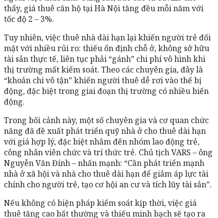
thấy, giá thuê căn hộ tại Hà Nội tăng đều mỗi năm với
tốc độ 2 – 3%.
Tuy nhiên, việc thuê nhà dài hạn lại khiến người trẻ đối
mặt với nhiều rủi ro: thiếu ổn định chỗ ở, không sở hữu
tài sản thực tế, liên tục phải “gánh” chi phí vô hình khi
thị trường mất kiểm soát. Theo các chuyên gia, đây là
“khoản chi vô tận” khiến người thuê dễ rơi vào thế bị
động, đặc biệt trong giai đoạn thị trường có nhiều biến
động.
Trong bối cảnh này, một số chuyên gia và cơ quan chức
năng đã đề xuất phát triển quỹ nhà ở cho thuê dài hạn
với giá hợp lý, đặc biệt nhắm đến nhóm lao động trẻ,
công nhân viên chức và trí thức trẻ. Chủ tịch VARS – ông
Nguyễn Văn Đính – nhấn mạnh: “Cần phát triển mạnh
nhà ở xã hội và nhà cho thuê dài hạn để giảm áp lực tài
chính cho người trẻ, tạo cơ hội an cư và tích lũy tài sản”.
Nếu không có biện pháp kiểm soát kịp thời, việc giá
thuê tăng cao bất thường và thiếu minh bạch sẽ tạo ra