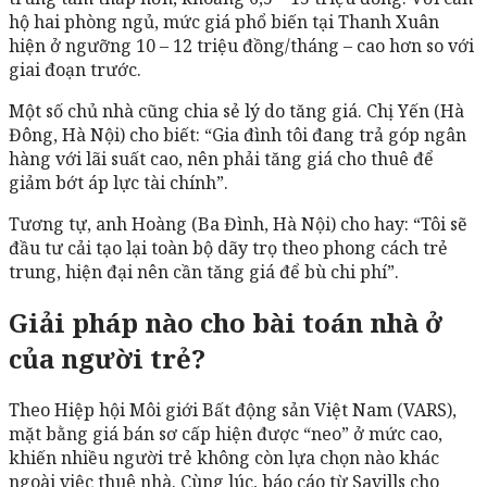
hộ hai phòng ngủ, mức giá phổ biến tại Thanh Xuân
hiện ở ngưỡng 10 – 12 triệu đồng/tháng – cao hơn so với
giai đoạn trước.
Một số chủ nhà cũng chia sẻ lý do tăng giá. Chị Yến (Hà
Đông, Hà Nội) cho biết: “Gia đình tôi đang trả góp ngân
hàng với lãi suất cao, nên phải tăng giá cho thuê để
giảm bớt áp lực tài chính”.
Tương tự, anh Hoàng (Ba Đình, Hà Nội) cho hay: “Tôi sẽ
đầu tư cải tạo lại toàn bộ dãy trọ theo phong cách trẻ
trung, hiện đại nên cần tăng giá để bù chi phí”.
Giải pháp nào cho bài toán nhà ở
của người trẻ?
Theo Hiệp hội Môi giới Bất động sản Việt Nam (VARS),
mặt bằng giá bán sơ cấp hiện được “neo” ở mức cao,
khiến nhiều người trẻ không còn lựa chọn nào khác
ngoài việc thuê nhà. Cùng lúc, báo cáo từ Savills cho