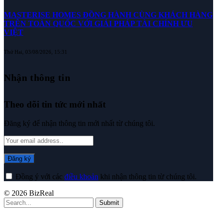
MASTERISE HOMES ĐỒNG HÀNH CÙNG KHÁCH HÀNG
TRÊN TOÀN QUỐC VỚI GIẢI PHÁP TÀI CHÍNH ƯU
VIỆT
Thứ Hai, 03/08/2026, 15:31
Nhận thông tin
Theo dõi tin tức mới nhất
Đăng ký để nhận thông tin mới nhất từ chúng tôi.
Đồng ý với các
điều khoản
khi nhận thông tin từ chúng tôi.
© 2026 BizReal
Submit