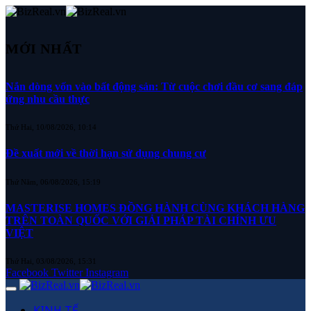
MỚI NHẤT
Nắn dòng vốn vào bất động sản: Từ cuộc chơi đầu cơ sang đáp
ứng nhu cầu thực
Thứ Hai, 10/08/2026, 10:14
Đề xuất mới về thời hạn sử dụng chung cư
Thứ Năm, 06/08/2026, 15:19
MASTERISE HOMES ĐỒNG HÀNH CÙNG KHÁCH HÀNG
TRÊN TOÀN QUỐC VỚI GIẢI PHÁP TÀI CHÍNH ƯU
VIỆT
Thứ Hai, 03/08/2026, 15:31
Facebook
Twitter
Instagram
KINH TẾ