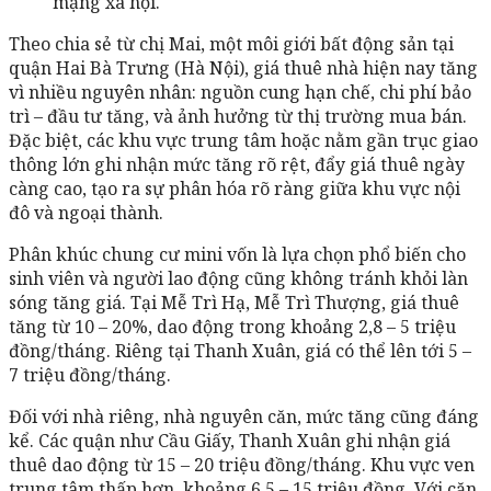
mạng xã hội.
Theo chia sẻ từ chị Mai, một môi giới bất động sản tại
quận Hai Bà Trưng (Hà Nội), giá thuê nhà hiện nay tăng
vì nhiều nguyên nhân: nguồn cung hạn chế, chi phí bảo
trì – đầu tư tăng, và ảnh hưởng từ thị trường mua bán.
Đặc biệt, các khu vực trung tâm hoặc nằm gần trục giao
thông lớn ghi nhận mức tăng rõ rệt, đẩy giá thuê ngày
càng cao, tạo ra sự phân hóa rõ ràng giữa khu vực nội
đô và ngoại thành.
Phân khúc chung cư mini vốn là lựa chọn phổ biến cho
sinh viên và người lao động cũng không tránh khỏi làn
sóng tăng giá. Tại Mễ Trì Hạ, Mễ Trì Thượng, giá thuê
tăng từ 10 – 20%, dao động trong khoảng 2,8 – 5 triệu
đồng/tháng. Riêng tại Thanh Xuân, giá có thể lên tới 5 –
7 triệu đồng/tháng.
Đối với nhà riêng, nhà nguyên căn, mức tăng cũng đáng
kể. Các quận như Cầu Giấy, Thanh Xuân ghi nhận giá
thuê dao động từ 15 – 20 triệu đồng/tháng. Khu vực ven
trung tâm thấp hơn, khoảng 6,5 – 15 triệu đồng. Với căn