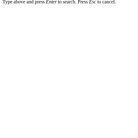
Type above and press
Enter
to search. Press
Esc
to cancel.