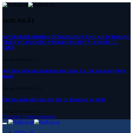
MỚI NHẤT
MASTERISE HOMES ĐỒNG HÀNH CÙNG KHÁCH HÀNG
TRÊN TOÀN QUỐC VỚI GIẢI PHÁP TÀI CHÍNH ƯU
VIỆT
Thứ Hai, 03/08/2026, 15:31
Nới điều kiện bán nhà đang thế chấp: Cơ chế nào bảo vệ bên
mua?
Thứ Sáu, 31/07/2026, 16:50
Giá nhà mặt phố, nhà đất thổ cư đồng loạt hạ nhiệt
Thứ Hai, 27/07/2026, 11:16
Facebook
Twitter
Instagram
KINH TẾ