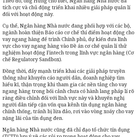
Theo đó, ông Hưng cho biết, Ngân hàng Nhà nước đã
tích cực và chủ động triển khai nhiều giải pháp quản lí
đối với hoạt động này.
Cụ thể, Ngân hàng Nhà nước đang phối hợp với các bộ,
ngành hoàn thiện Báo cáo cơ chế thí điểm hoạt động cho
vay ngang hàng để trình Chính phủ, dự kiến đưa lĩnh
vực cho vay ngang hàng vào Đề án cơ chế quản lí thử
nghiệm hoạt động Fintech trong lĩnh vực ngân hàng (Cơ
chế Regulatory Sandbox).
Đồng thời, đẩy mạnh triển khai các giải pháp truyền
thông như khuyến cáo người dân, doanh nghiệp tìm
hiểu kĩ, thận trọng khi tham gia các nền tảng cho vay
ngang hàng trong bối cảnh chưa có hành lang pháp lí rõ
ràng điều chỉnh đối với lĩnh vực này và khuyến nghị
người dân tiếp cận vốn qua kênh tín dụng ngân hàng
chính thống, tránh bị lừa đảo, rơi vào vòng xoáy cho vay
nặng lãi của tín dụng đen.
Ngân hàng Nhà nước cũng đã chỉ đạo tổ chức tín dụng
(TCTD) lưu ý về các rủi ro trong hoạt động cho vay