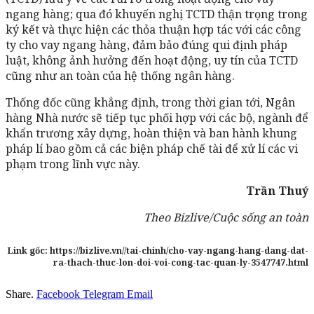
ngang hàng; qua đó khuyến nghị TCTD thận trọng trong
ký kết và thực hiện các thỏa thuận hợp tác với các công
ty cho vay ngang hàng, đảm bảo đúng qui định pháp
luật, không ảnh hưởng đến hoạt động, uy tín của TCTD
cũng như an toàn của hệ thống ngân hàng.
Thống đốc cũng khẳng định, trong thời gian tới, Ngân
hàng Nhà nước sẽ tiếp tục phối hợp với các bộ, ngành để
khẩn trương xây dựng, hoàn thiện và ban hành khung
pháp lí bao gồm cả các biện pháp chế tài để xử lí các vi
phạm trong lĩnh vực này.
Trần Thuý
Theo Bizlive/Cuộc sống an toàn
Link gốc: https://bizlive.vn//tai-chinh/cho-vay-ngang-hang-dang-dat-
ra-thach-thuc-lon-doi-voi-cong-tac-quan-ly-3547747.html
Share.
Facebook
Telegram
Email