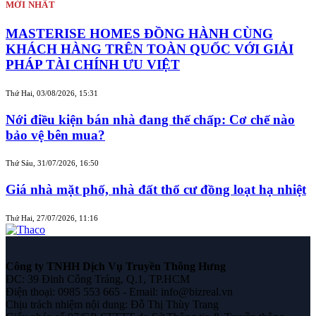
MỚI NHẤT
MASTERISE HOMES ĐỒNG HÀNH CÙNG
KHÁCH HÀNG TRÊN TOÀN QUỐC VỚI GIẢI
PHÁP TÀI CHÍNH ƯU VIỆT
Thứ Hai, 03/08/2026, 15:31
Nới điều kiện bán nhà đang thế chấp: Cơ chế nào
bảo vệ bên mua?
Thứ Sáu, 31/07/2026, 16:50
Giá nhà mặt phố, nhà đất thổ cư đồng loạt hạ nhiệt
Thứ Hai, 27/07/2026, 11:16
Công ty TNHH Dịch Vụ Truyền Thông Hưng
ĐC: 39 Đinh Công Tráng, Q.1, TP.HCM
Điện thoại: 0985 553 665 - Email: info@bizreal.vn
Chịu trách nhiệm nội dung: Đỗ Thị Thùy Trang