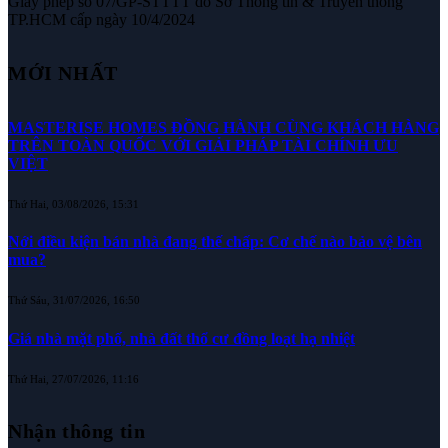
Giấy phép số 07/GP-STTTT do Sở Thông tin & Truyền thông
TP.HCM cấp ngày 10/4/2024
MỚI NHẤT
MASTERISE HOMES ĐỒNG HÀNH CÙNG KHÁCH HÀNG
TRÊN TOÀN QUỐC VỚI GIẢI PHÁP TÀI CHÍNH ƯU
VIỆT
Thứ Hai, 03/08/2026, 15:31
Nới điều kiện bán nhà đang thế chấp: Cơ chế nào bảo vệ bên
mua?
Thứ Sáu, 31/07/2026, 16:50
Giá nhà mặt phố, nhà đất thổ cư đồng loạt hạ nhiệt
Thứ Hai, 27/07/2026, 11:16
Nhận thông tin