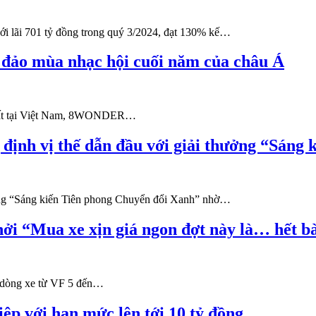
lãi 701 tỷ đồng trong quý 3/2024, đạt 130% kế…
ảo mùa nhạc hội cuối năm của châu Á
 nhất tại Việt Nam, 8WONDER…
ịnh vị thế dẫn đầu với giải thưởng “Sáng
ưởng “Sáng kiến Tiên phong Chuyển đổi Xanh” nhờ…
hởi “Mua xe xịn giá ngon đợt này là… hết b
c dòng xe từ VF 5 đến…
p với hạn mức lên tới 10 tỷ đồng