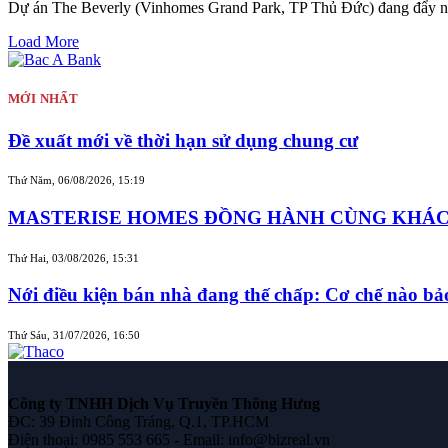
Dự án The Beverly (Vinhomes Grand Park, TP Thủ Đức) đang đẩy n
Load More
MỚI NHẤT
Đề xuất mới về thời hạn sử dụng chung cư
Thứ Năm, 06/08/2026, 15:19
MASTERISE HOMES ĐỒNG HÀNH CÙNG KHÁCH 
Thứ Hai, 03/08/2026, 15:31
Nới điều kiện bán nhà đang thế chấp: Cơ chế nào b
Thứ Sáu, 31/07/2026, 16:50
Công ty TNHH Dịch Vụ Truyền Thông Hưng
ĐC: 39 Đinh Công Tráng, Q.1, TP.HCM
Điện thoại: 0985 553 665 - Email: info@bizreal.vn