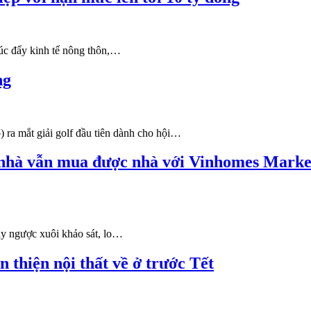
húc đẩy kinh tế nông thôn,…
ng
 ra mắt giải golf đầu tiên dành cho hội…
i nhà vẫn mua được nhà với Vinhomes Market
chạy ngược xuôi khảo sát, lo…
 thiện nội thất về ở trước Tết