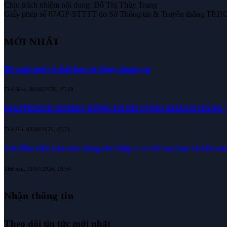
Chịu trách nhiệm nội dung: Đỗ Thị Thùy Trang
Giấy phép số 07/GP-STTTT do Sở Thông tin & Truyền thông TP.H
MỚI NHẤT
Đề xuất mới về thời hạn sử dụng chung cư
Thứ Năm, 06/08/2026, 15:19
MASTERISE HOMES ĐỒNG HÀNH CÙNG KHÁCH HÀNG TR
Thứ Hai, 03/08/2026, 15:31
Nới điều kiện bán nhà đang thế chấp: Cơ chế nào bảo vệ bên m
Thứ Sáu, 31/07/2026, 16:50
Nhận thông tin
Theo dõi tin tức mới nhất