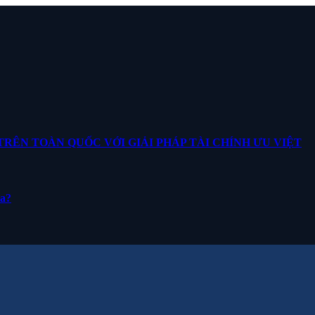
ÊN TOÀN QUỐC VỚI GIẢI PHÁP TÀI CHÍNH ƯU VIỆT
ua?