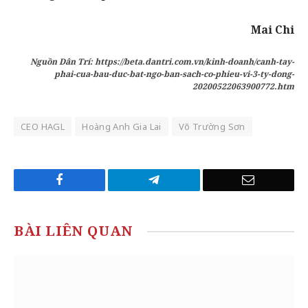
Mai Chi
Nguồn Dân Trí: https://beta.dantri.com.vn/kinh-doanh/canh-tay-
phai-cua-bau-duc-bat-ngo-ban-sach-co-phieu-vi-3-ty-dong-
20200522063900772.htm
CEO HAGL
Hoàng Anh Gia Lai
Võ Trường Sơn
Facebook
Telegram
Email
BÀI LIÊN QUAN