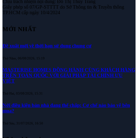
Chịu trách nhiệm nội dung: Đỗ Thị Thùy Trang
Giấy phép số 07/GP-STTTT do Sở Thông tin & Truyền thông
TP.HCM cấp ngày 10/4/2024
MỚI NHẤT
Đề xuất mới về thời hạn sử dụng chung cư
Thứ Năm, 06/08/2026, 15:19
MASTERISE HOMES ĐỒNG HÀNH CÙNG KHÁCH HÀNG
TRÊN TOÀN QUỐC VỚI GIẢI PHÁP TÀI CHÍNH ƯU
VIỆT
Thứ Hai, 03/08/2026, 15:31
Nới điều kiện bán nhà đang thế chấp: Cơ chế nào bảo vệ bên
mua?
Thứ Sáu, 31/07/2026, 16:50