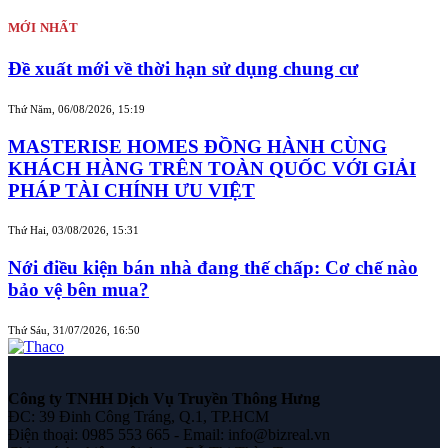
MỚI NHẤT
Đề xuất mới về thời hạn sử dụng chung cư
Thứ Năm, 06/08/2026, 15:19
MASTERISE HOMES ĐỒNG HÀNH CÙNG
KHÁCH HÀNG TRÊN TOÀN QUỐC VỚI GIẢI
PHÁP TÀI CHÍNH ƯU VIỆT
Thứ Hai, 03/08/2026, 15:31
Nới điều kiện bán nhà đang thế chấp: Cơ chế nào
bảo vệ bên mua?
Thứ Sáu, 31/07/2026, 16:50
Công ty TNHH Dịch Vụ Truyền Thông Hưng
ĐC: 39 Đinh Công Tráng, Q.1, TP.HCM
Điện thoại: 0985 553 665 - Email: info@bizreal.vn