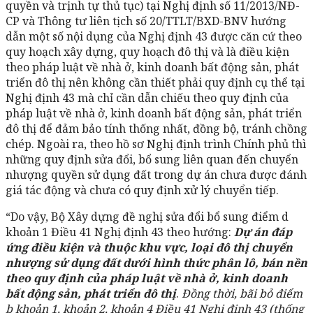
quyền và trịnh tự thủ tục) tại Nghị định số 11/2013/NĐ-
CP và Thông tư liên tịch số 20/TTLT/BXD-BNV hướng
dẫn một số nội dụng của Nghị định 43 được căn cứ theo
quy hoạch xây dựng, quy hoạch đô thị và là điều kiện
theo pháp luật về nhà ở, kinh doanh bất động sản, phát
triển đô thị nên không cần thiết phải quy định cụ thể tại
Nghị định 43 mà chỉ cần dẫn chiếu theo quy định của
pháp luật về nhà ở, kinh doanh bất động sản, phát triển
đô thị để đảm bảo tính thống nhất, đồng bộ, tránh chồng
chép. Ngoài ra, theo hồ sơ Nghị định trình Chính phủ thì
những quy định sửa đổi, bổ sung liên quan đến chuyển
nhượng quyền sử dụng đất trong dự án chưa được đánh
giá tác động và chưa có quy định xử lý chuyển tiếp.
“Do vậy, Bộ Xây dựng đề nghị sửa đổi bổ sung điểm d
khoản 1 Điều 41 Nghị định 43 theo hướng:
Dự án đáp
ứng điều kiện và thuộc khu vực, loại đô thị chuyển
nhượng sử dụng đất dưới hình thức phân lô, bán nền
theo quy định của pháp luật về nhà ở, kinh doanh
bất động sản, phát triển đô thị
.
Đồng thời, bãi bỏ điểm
b khoản 1, khoản 2, khoản 4 Điều 41 Nghị định 43 (thống