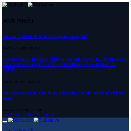
MỚI NHẤT
Đề xuất mới về thời hạn sử dụng chung cư
Thứ Năm, 06/08/2026, 15:19
MASTERISE HOMES ĐỒNG HÀNH CÙNG KHÁCH HÀNG
TRÊN TOÀN QUỐC VỚI GIẢI PHÁP TÀI CHÍNH ƯU
VIỆT
Thứ Hai, 03/08/2026, 15:31
Nới điều kiện bán nhà đang thế chấp: Cơ chế nào bảo vệ bên
mua?
Thứ Sáu, 31/07/2026, 16:50
Facebook
Twitter
Instagram
KINH TẾ