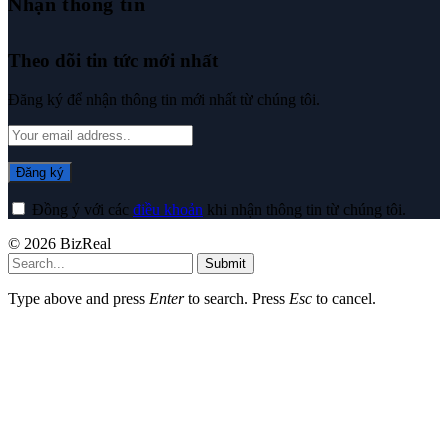
Nhận thông tin
Theo dõi tin tức mới nhất
Đăng ký để nhận thông tin mới nhất từ chúng tôi.
Đồng ý với các
điều khoản
khi nhận thông tin từ chúng tôi.
© 2026 BizReal
Submit
Type above and press
Enter
to search. Press
Esc
to cancel.