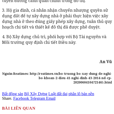
tuyến đường cảnh quan chính trong đô thị.
3. Hộ gia đình, cá nhân nhận chuyển nhượng quyền sử
dụng đất để tự xây dựng nhà ở phải thực hiện việc xây
dựng nhà ở theo đúng giấy phép xây dựng, tuân thủ quy
hoạch chi tiết và thiết kế đô thị đã được phê duyệt.
4. Bộ Xây dựng chủ trì, phối hợp với Bộ Tài nguyên và
Môi trường quy định chi tiết Điều này.
An Vũ
Nguồn Reatimes: http://reatimes.vn/bo-truong-bo-xay-dung-de-nghi-
bo-khoan-2-dieu-41-nghi-dinh-43-2014-nd-cp-
20200604104721465.html
Bất động sản
Bộ Xây Dựng
Luật đất đai
phân lô bán nền
Share.
Facebook
Telegram
Email
BÀI LIÊN QUAN