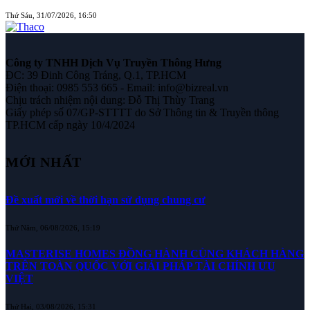
Thứ Sáu, 31/07/2026, 16:50
Công ty TNHH Dịch Vụ Truyền Thông Hưng
ĐC: 39 Đinh Công Tráng, Q.1, TP.HCM
Điện thoại: 0985 553 665 - Email: info@bizreal.vn
Chịu trách nhiệm nội dung: Đỗ Thị Thùy Trang
Giấy phép số 07/GP-STTTT do Sở Thông tin & Truyền thông
TP.HCM cấp ngày 10/4/2024
MỚI NHẤT
Đề xuất mới về thời hạn sử dụng chung cư
Thứ Năm, 06/08/2026, 15:19
MASTERISE HOMES ĐỒNG HÀNH CÙNG KHÁCH HÀNG
TRÊN TOÀN QUỐC VỚI GIẢI PHÁP TÀI CHÍNH ƯU
VIỆT
Thứ Hai, 03/08/2026, 15:31