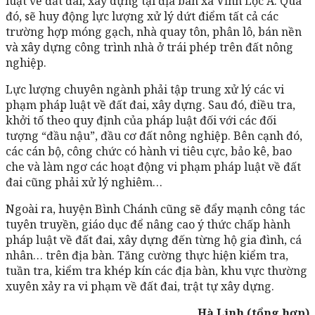
luật về đất đai, xây dựng tại địa bàn xã Vĩnh Lộc A. Qua
đó, sẽ huy động lực lượng xử lý dứt điểm tất cả các
trường hợp móng gạch, nhà quay tôn, phân lô, bán nền
và xây dựng công trình nhà ở trái phép trên đất nông
nghiệp.
Lực lượng chuyên ngành phải tập trung xử lý các vi
phạm pháp luật về đất đai, xây dựng. Sau đó, điều tra,
khởi tố theo quy định của pháp luật đối với các đối
tượng “đầu nậu”, đầu cơ đất nông nghiệp. Bên cạnh đó,
các cán bộ, công chức có hành vi tiêu cực, bảo kê, bao
che và làm ngơ các hoạt động vi phạm pháp luật về đất
đai cũng phải xử lý nghiêm…
Ngoài ra, huyện Bình Chánh cũng sẽ đẩy mạnh công tác
tuyên truyền, giáo dục để nâng cao ý thức chấp hành
pháp luật về đất đai, xây dựng đến từng hộ gia đình, cá
nhân… trên địa bàn. Tăng cường thực hiện kiểm tra,
tuần tra, kiểm tra khép kín các địa bàn, khu vực thường
xuyên xảy ra vi phạm về đất đai, trật tự xây dựng.
Hà Linh (tổng hợp)