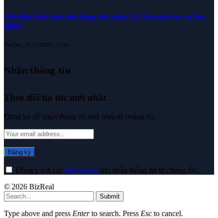
Nới điều kiện bán nhà đang thế chấp: Cơ chế nào bảo vệ bên
mua?
Thứ Sáu, 31/07/2026, 16:50
Nhận thông tin
Theo dõi tin tức mới nhất
Đăng ký để nhận thông tin mới nhất từ chúng tôi.
Đồng ý với các
điều khoản
khi nhận thông tin từ chúng tôi.
© 2026 BizReal
Submit
Type above and press
Enter
to search. Press
Esc
to cancel.