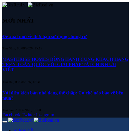
MỚI NHẤT
Đề xuất mới về thời hạn sử dụng chung cư
Thứ Năm, 06/08/2026, 15:19
MASTERISE HOMES ĐỒNG HÀNH CÙNG KHÁCH HÀNG
TRÊN TOÀN QUỐC VỚI GIẢI PHÁP TÀI CHÍNH ƯU
VIỆT
Thứ Hai, 03/08/2026, 15:31
Nới điều kiện bán nhà đang thế chấp: Cơ chế nào bảo vệ bên
mua?
Thứ Sáu, 31/07/2026, 16:50
Facebook
Twitter
Instagram
KINH TẾ