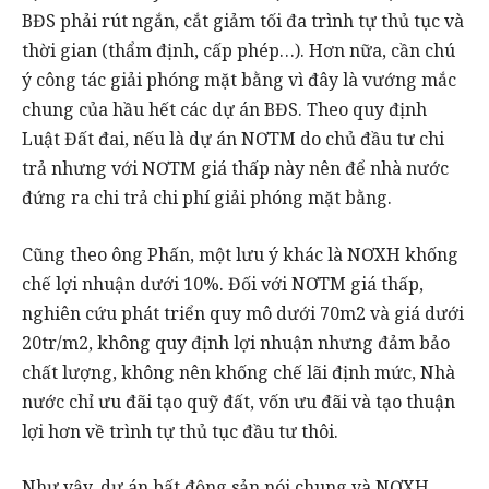
BĐS phải rút ngắn, cắt giảm tối đa trình tự thủ tục và
thời gian (thẩm định, cấp phép…). Hơn nữa, cần chú
ý công tác giải phóng mặt bằng vì đây là vướng mắc
chung của hầu hết các dự án BĐS. Theo quy định
Luật Đất đai, nếu là dự án NƠTM do chủ đầu tư chi
trả nhưng với NƠTM giá thấp này nên để nhà nước
đứng ra chi trả chi phí giải phóng mặt bằng.
Cũng theo ông Phấn, một lưu ý khác là NƠXH khống
chế lợi nhuận dưới 10%. Đối với NƠTM giá thấp,
nghiên cứu phát triển quy mô dưới 70m2 và giá dưới
20tr/m2, không quy định lợi nhuận nhưng đảm bảo
chất lượng, không nên khống chế lãi định mức, Nhà
nước chỉ ưu đãi tạo quỹ đất, vốn ưu đãi và tạo thuận
lợi hơn về trình tự thủ tục đầu tư thôi.
Như vậy, dự án bất động sản nói chung và NƠXH,