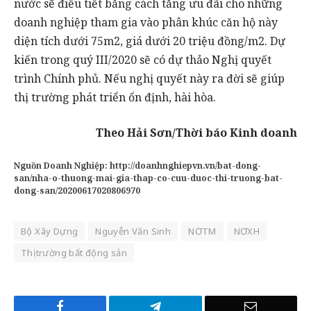
nước sẽ điều tiết bằng cách tăng ưu đãi cho những
doanh nghiệp tham gia vào phân khúc căn hộ này
diện tích dưới 75m2, giá dưới 20 triệu đồng/m2. Dự
kiến trong quý III/2020 sẽ có dự thảo Nghị quyết
trình Chính phủ. Nếu nghị quyết này ra đời sẽ giúp
thị trường phát triển ổn định, hài hòa.
Theo Hải Sơn/Thời báo Kinh doanh
Nguồn Doanh Nghiệp:
http://doanhnghiepvn.vn/bat-dong-
san/nha-o-thuong-mai-gia-thap-co-cuu-duoc-thi-truong-bat-
dong-san/20200617020806970
Bộ Xây Dựng
Nguyễn Văn Sinh
NƠTM
NƠXH
Thị trường bất động sản
Facebook
Telegram
Email