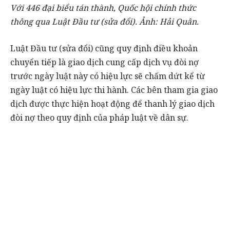
Với 446 đại biểu tán thành, Quốc hội chính thức
thông qua Luật Đầu tư (sửa đổi). Ảnh: Hải Quân.
Luật Đầu tư (sửa đổi) cũng quy định điều khoản
chuyển tiếp là giao dịch cung cấp dịch vụ đòi nợ
trước ngày luật này có hiệu lực sẽ chấm dứt kể từ
ngày luật có hiệu lực thi hành. Các bên tham gia giao
dịch được thực hiện hoạt động để thanh lý giao dịch
đòi nợ theo quy định của pháp luật về dân sự.
Trước đó, thảo luận về nội dung này, nhiều ý kiến tán
thành với tờ trình của Chính phủ là cấm “kinh doanh
dịch vụ đòi nợ” vì thời gian qua có nhiều doanh
nghiệp lợi dụng dịch vụ này để biến tướng thành các
băng nhóm cưỡng đoạt tài sản, cho vay nặng lãi, hoạt
động tín dụng đen gây mất an ninh trật tự, an toàn
xã hội, dẫn tới nhiều hệ quả xấu đối với xã hội.