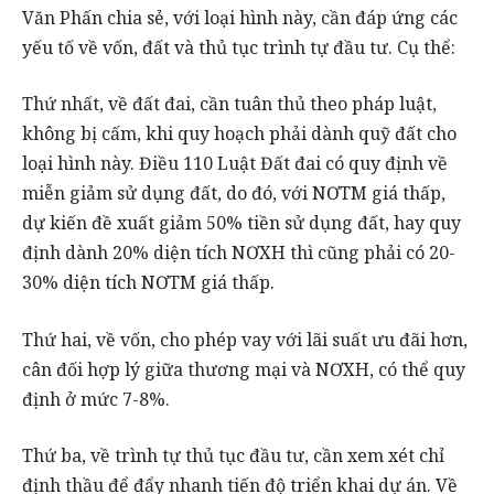
Văn Phấn chia sẻ, với loại hình này, cần đáp ứng các
yếu tố về vốn, đất và thủ tục trình tự đầu tư. Cụ thể:
Thứ nhất, về đất đai, cần tuân thủ theo pháp luật,
không bị cấm, khi quy hoạch phải dành quỹ đất cho
loại hình này. Điều 110 Luật Đất đai có quy định về
miễn giảm sử dụng đất, do đó, với NƠTM giá thấp,
dự kiến đề xuất giảm 50% tiền sử dụng đất, hay quy
định dành 20% diện tích NƠXH thì cũng phải có 20-
30% diện tích NƠTM giá thấp.
Thứ hai, về vốn, cho phép vay với lãi suất ưu đãi hơn,
cân đối hợp lý giữa thương mại và NƠXH, có thể quy
định ở mức 7-8%.
Thứ ba, về trình tự thủ tục đầu tư, cần xem xét chỉ
định thầu để đẩy nhanh tiến độ triển khai dự án. Về