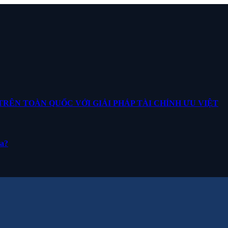
ÊN TOÀN QUỐC VỚI GIẢI PHÁP TÀI CHÍNH ƯU VIỆT
ua?