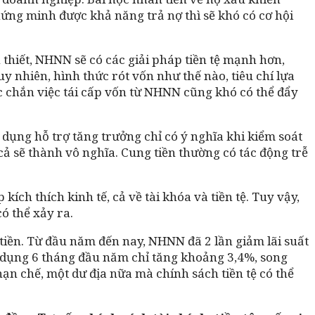
ứng minh được khả năng trả nợ thì sẽ khó có cơ hội
thiết, NHNN sẽ có các giải pháp tiền tệ mạnh hơn,
uy nhiên, hình thức rót vốn như thế nào, tiêu chí lựa
c chắn việc tái cấp vốn từ NHNN cũng khó có thể đẩy
n dụng hỗ trợ tăng trưởng chỉ có ý nghĩa khi kiểm soát
cả sẽ thành vô nghĩa. Cung tiền thường có tác động trễ
ích thích kinh tế, cả về tài khóa và tiền tệ. Tuy vậy,
ó thể xảy ra.
g tiền. Từ đầu năm đến nay, NHNN đã 2 lần giảm lãi suất
ín dụng 6 tháng đầu năm chỉ tăng khoảng 3,4%, song
ạn chế, một dư địa nữa mà chính sách tiền tệ có thể