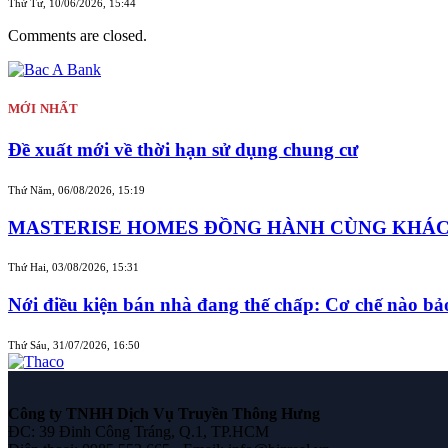
Thứ Tư, 10/06/2026, 15:44
Comments are closed.
MỚI NHẤT
Đề xuất mới về thời hạn sử dụng chung cư
Thứ Năm, 06/08/2026, 15:19
MASTERISE HOMES ĐỒNG HÀNH CÙNG KHÁCH 
Thứ Hai, 03/08/2026, 15:31
Nới điều kiện bán nhà đang thế chấp: Cơ chế nào b
Thứ Sáu, 31/07/2026, 16:50
Công ty TNHH Dịch Vụ Truyền Thông Hưng
ĐC: 39 Đinh Công Tráng, Q.1, TP.HCM