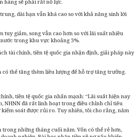
 hàng sẽ phải rất nỗ lực.
y trung, dài hạn vẫn khá cao so với khả năng sinh lời
 tuy giảm, song vẫn cao hơn so với lãi suất nhiều
ố nước trong khu vực khoảng 3%.
h tài chính, tiền tệ quốc gia nhận định, giải pháp này
 có thể tăng thêm liều lượng để hỗ trợ tăng trưởng.
hính, tiền tệ quốc gia nhấn mạnh: “Lãi suất hiện nay
, NHNN đã rất linh hoạt trong điều chỉnh chỉ tiêu
kiểm soát được rủi ro. Tuy nhiên, tôi cho rằng, năm
êm trong những tháng cuối năm. Vốn có thể rẻ hơn,
 doanh nghiệp. Bài học nhãn tiền về nợ xấu khiến