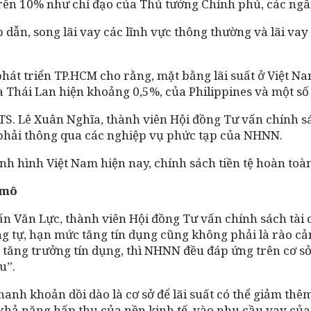
trên 10% như chỉ đạo của Thủ tướng Chính phủ, các ngân
ấp dẫn, song lãi vay các lĩnh vực thông thường và lãi va
t triển TP.HCM cho rằng, mặt bằng lãi suất ở Việt Nam
a Thái Lan hiện khoảng 0,5%, của Philippines và một s
TS. Lê Xuân Nghĩa, thành viên Hội đồng Tư vấn chính sác
à phải thông qua các nghiệp vụ phức tạp của NHNN.
nh hình Việt Nam hiện nay, chính sách tiền tệ hoàn toàn
 mô
ấn Văn Lực, thành viên Hội đồng Tư vấn chính sách tài c
g tự, hạn mức tăng tín dụng cũng không phải là rào cản
tăng trưởng tín dụng, thì NHNN đều đáp ứng trên cơ sở 
u”.
hanh khoản dồi dào là cơ sở để lãi suất có thể giảm th
khả năng hấp thụ của nền kinh tế, vào nhu cầu vay của