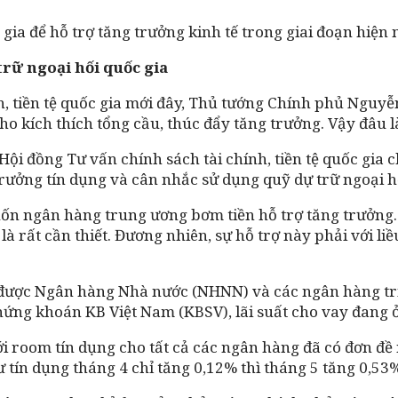
 gia để hỗ trợ tăng trưởng kinh tế trong giai đoạn hiện 
trữ ngoại hối quốc gia
h, tiền tệ quốc gia mới đây, Thủ tướng Chính phủ Nguyễ
cho kích thích tổng cầu, thúc đẩy tăng trưởng. Vậy đâu l
ội đồng Tư vấn chính sách tài chính, tiền tệ quốc gia ch
trưởng tín dụng và cân nhắc sử dụng quỹ dự trữ ngoại hố
n ngân hàng trung ương bơm tiền hỗ trợ tăng trưởng. T
ệ là rất cần thiết. Đương nhiên, sự hỗ trợ này phải với 
ng được Ngân hàng Nhà nước (NHNN) và các ngân hàng tri
ứng khoán KB Việt Nam (KBSV), lãi suất cho vay đang ở
i room tín dụng cho tất cả các ngân hàng đã có đơn đề 
ư tín dụng tháng 4 chỉ tăng 0,12% thì tháng 5 tăng 0,53