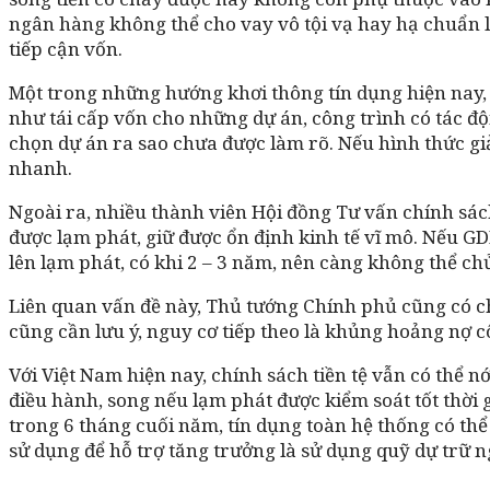
ngân hàng không thể cho vay vô tội vạ hay hạ chuẩn 
tiếp cận vốn.
Một trong những hướng khơi thông tín dụng hiện nay, 
như tái cấp vốn cho những dự án, công trình có tác độn
chọn dự án ra sao chưa được làm rõ. Nếu hình thức gi
nhanh.
Ngoài ra, nhiều thành viên Hội đồng Tư vấn chính sách 
được lạm phát, giữ được ổn định kinh tế vĩ mô. Nếu GDP
lên lạm phát, có khi 2 – 3 năm, nên càng không thể ch
Liên quan vấn đề này, Thủ tướng Chính phủ cũng có chỉ 
cũng cần lưu ý, nguy cơ tiếp theo là khủng hoảng nợ cô
Với Việt Nam hiện nay, chính sách tiền tệ vẫn có thể n
điều hành, song nếu lạm phát được kiểm soát tốt thời
trong 6 tháng cuối năm, tín dụng toàn hệ thống có thể
sử dụng để hỗ trợ tăng trưởng là sử dụng quỹ dự trữ n