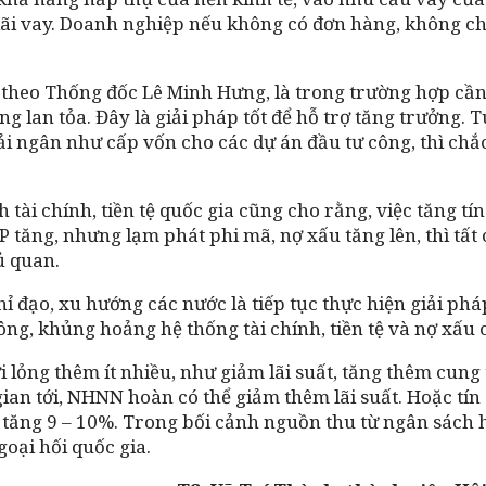
lãi vay. Doanh nghiệp nếu không có đơn hàng, không ch
theo Thống đốc Lê Minh Hưng, là trong trường hợp cần 
g lan tỏa. Đây là giải pháp tốt để hỗ trợ tăng trưởng. T
ải ngân như cấp vốn cho các dự án đầu tư công, thì chắ
tài chính, tiền tệ quốc gia cũng cho rằng, việc tăng tí
 tăng, nhưng lạm phát phi mã, nợ xấu tăng lên, thì tất 
ủ quan.
đạo, xu hướng các nước là tiếp tục thực hiện giải pháp k
ng, khủng hoảng hệ thống tài chính, tiền tệ và nợ xấu c
ới lỏng thêm ít nhiều, như giảm lãi suất, tăng thêm cun
 gian tới, NHNN hoàn có thể giảm thêm lãi suất. Hoặc t
 tăng 9 – 10%. Trong bối cảnh nguồn thu từ ngân sách h
goại hối quốc gia.