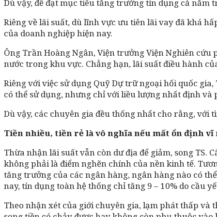
Dù vậy, để đạt mục tiêu tăng trưởng tín dụng cả năm 
Riêng về lãi suất, dù lĩnh vực ưu tiên lãi vay đã khá h
của doanh nghiệp hiện nay.
Ông Trần Hoàng Ngân, Viện trưởng Viện Nghiên cứu phá
nước trong khu vực. Chẳng hạn, lãi suất điều hành củ
Riêng với việc sử dụng Quỹ Dự trữ ngoại hối quốc gia, 
có thể sử dụng, nhưng chỉ với liều lượng nhất định v
Dù vậy, các chuyên gia đều thống nhất cho rằng, với tì
Tiền nhiều, tiền rẻ là vô nghĩa nếu mất ổn định vĩ
Thừa nhận lãi suất vẫn còn dư địa để giảm, song TS. C
không phải là điểm nghẽn chính của nền kinh tế. Tươn
tăng trưởng của các ngân hàng, ngân hàng nào có thể 
nay, tín dụng toàn hệ thống chỉ tăng 9 – 10% do cầu yế
Theo nhận xét của giới chuyên gia, lạm phát thấp và t
song tiền có chảy được hay không còn phụ thuộc vào 