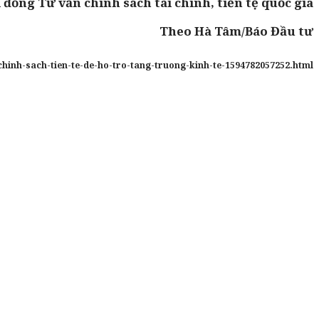
 đồng Tư vấn chính sách tài chính, tiền tệ quốc gia
Theo Hà Tâm/Báo Đầu tư
-chinh-sach-tien-te-de-ho-tro-tang-truong-kinh-te-1594782057252.html