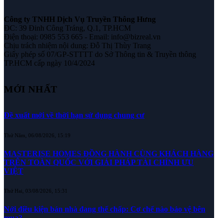
Công ty TNHH Dịch Vụ Truyền Thông Hưng
ĐC: 39 Đinh Công Tráng, Q.1, TP.HCM
Điện thoại: 0985 553 665 - Email: info@bizreal.vn
Chịu trách nhiệm nội dung: Đỗ Thị Thùy Trang
Giấy phép số 07/GP-STTTT do Sở Thông tin & Truyền thông
TP.HCM cấp ngày 10/4/2024
MỚI NHẤT
Đề xuất mới về thời hạn sử dụng chung cư
Thứ Năm, 06/08/2026, 15:19
MASTERISE HOMES ĐỒNG HÀNH CÙNG KHÁCH HÀNG
TRÊN TOÀN QUỐC VỚI GIẢI PHÁP TÀI CHÍNH ƯU
VIỆT
Thứ Hai, 03/08/2026, 15:31
Nới điều kiện bán nhà đang thế chấp: Cơ chế nào bảo vệ bên
mua?