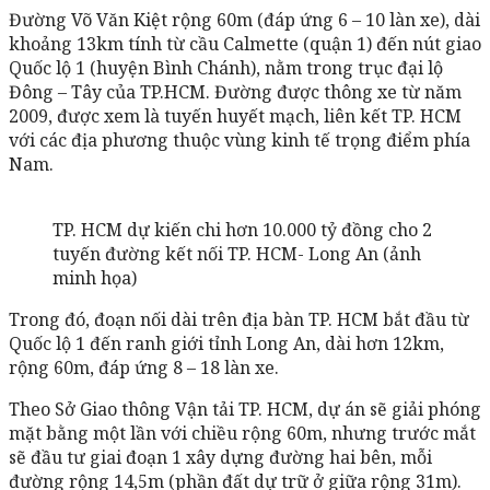
Đường Võ Văn Kiệt rộng 60m (đáp ứng 6 – 10 làn xe), dài
khoảng 13km tính từ cầu Calmette (quận 1) đến nút giao
Quốc lộ 1 (huyện Bình Chánh), nằm trong trục đại lộ
Đông – Tây của TP.HCM. Đường được thông xe từ năm
2009, được xem là tuyến huyết mạch, liên kết TP. HCM
với các địa phương thuộc vùng kinh tế trọng điểm phía
Nam.
TP. HCM dự kiến chi hơn 10.000 tỷ đồng cho 2
tuyến đường kết nối TP. HCM- Long An (ảnh
minh họa)
Trong đó, đoạn nối dài trên địa bàn TP. HCM bắt đầu từ
Quốc lộ 1 đến ranh giới tỉnh Long An, dài hơn 12km,
rộng 60m, đáp ứng 8 – 18 làn xe.
Theo Sở Giao thông Vận tải TP. HCM, dự án sẽ giải phóng
mặt bằng một lần với chiều rộng 60m, nhưng trước mắt
sẽ đầu tư giai đoạn 1 xây dựng đường hai bên, mỗi
đường rộng 14,5m (phần đất dự trữ ở giữa rộng 31m).