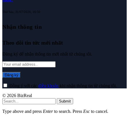
Thứ Sáu, 31/07/2026, 16:50
Nhận thông tin
Theo dõi tin tức mới nhất
Đăng ký để nhận thông tin mới nhất từ chúng tôi.
Đồng ý với các
điều khoản
khi nhận thông tin từ chúng tôi.
© 2026 BizReal
Submit
Type above and press
Enter
to search. Press
Esc
to cancel.