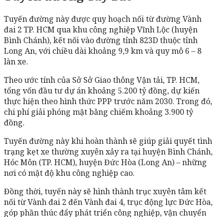
Tuyến đường này được quy hoạch nối từ đường Vành
đai 2 TP. HCM qua khu công nghiệp Vĩnh Lộc (huyện
Bình Chánh), kết nối vào đường tỉnh 823D thuộc tỉnh
Long An, với chiều dài khoảng 9,9 km và quy mô 6 – 8
làn xe.
Theo ước tính của Sở Sở Giao thông Vận tải, TP. HCM,
tổng vốn đầu tư dự án khoảng 5.200 tỷ đồng, dự kiến
thực hiện theo hình thức PPP trước năm 2030. Trong đó,
chi phí giải phóng mặt bằng chiếm khoảng 3.900 tỷ
đồng.
Tuyến đường này khi hoàn thành sẽ giúp giải quyết tình
trạng kẹt xe thường xuyên xảy ra tại huyện Bình Chánh,
Hóc Môn (TP. HCM), huyện Đức Hòa (Long An) – những
nơi có mật độ khu công nghiệp cao.
Đồng thời, tuyến này sẽ hình thành trục xuyên tâm kết
nối từ Vành đai 2 đến Vành đai 4, trục động lực Đức Hòa,
góp phần thúc đẩy phát triển công nghiệp, vận chuyển