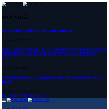
MỚI NHẤT
Đề xuất mới về thời hạn sử dụng chung cư
Thứ Năm, 06/08/2026, 15:19
MASTERISE HOMES ĐỒNG HÀNH CÙNG KHÁCH HÀNG
TRÊN TOÀN QUỐC VỚI GIẢI PHÁP TÀI CHÍNH ƯU
VIỆT
Thứ Hai, 03/08/2026, 15:31
Nới điều kiện bán nhà đang thế chấp: Cơ chế nào bảo vệ bên
mua?
Thứ Sáu, 31/07/2026, 16:50
Facebook
Twitter
Instagram
KINH TẾ